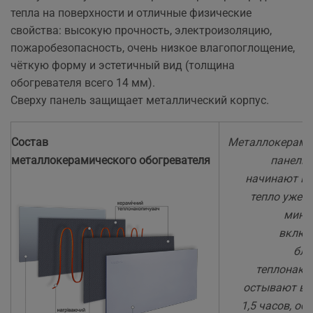
тепла на поверхности и отличные физические
свойства: высокую прочность, электроизоляцию,
пожаробезопасность, очень низкое влагопоглощение,
чёткую форму и эстетичный вид (толщина
обогревателя всего 14 мм).
Сверху панель защищает металлический корпус.
Cостав
Металлокерами
металлокерамического обогревателя
панели 
начинают из
тепло уже с
мину
включ
бла
теплонако
остывают в 
1,5 часов, об