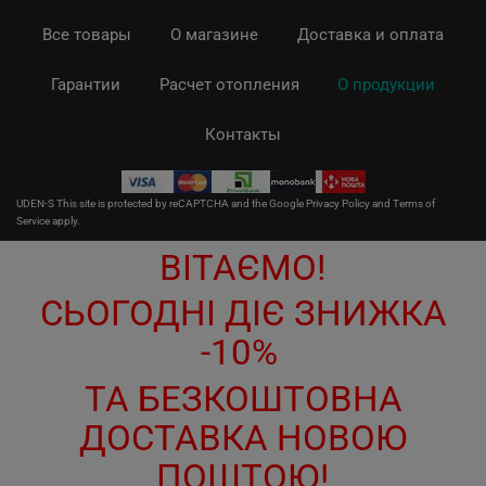
Все товары
О магазине
Доставка и оплата
Гарантии
Расчет отопления
О продукции
Контакты
UDEN-S This site is protected by reCAPTCHA and the Google
Privacy Policy
and
Terms of
Service
apply.
ВІТАЄМО!
СЬОГОДНІ ДІЄ ЗНИЖКА
-10%
ТА БЕЗКОШТОВНА
ДОСТАВКА НОВОЮ
ПОШТОЮ!