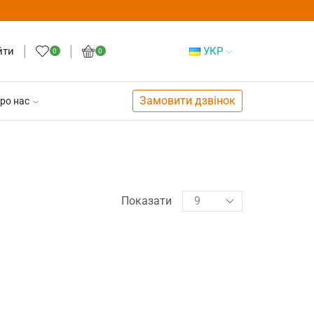
йти
УКР
0
0
Замовити дзвінок
ро нас
Показати