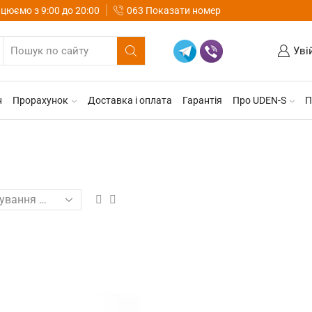
цюємо з 9:00 до 20:00
063 Показати номер
Уві
н
Прорахунок
Доставка і оплата
Гарантія
Про UDEN-S
П