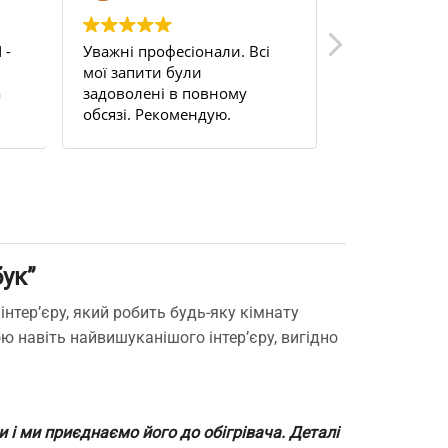
 -
Уважні професіонали. Всі
Uden s 200. 
мої запити були
цілком задо
а
задоволені в повному
на балкон, н
обсязі. Рекомендую.
працюю ціли
м.
терморегуля
це просто б
та забув.
ук”
інтер’єру, який робить будь-яку кімнату
 навіть найвишуканішого інтер’єру, вигідно
і ми приєднаємо його до обігрівача. Деталі