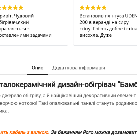
ривіт. Чудовий
Встановив плінтуса UDEN
бігрівач,який
200 в веранді на сиру
правляється з
стіну. Гріють добре і стін
оставленими задачами
висохла. Дуже
ам всі 100.
задоволений результато
 квартирі декілька стін
Рекомендую.
ули постійно
ологі,відповідно
'являлася пліснява на
Опис
Додаткова інформація
палерах ,навіть якщо
ідбивати їх з усіма
талокерамічний дизайн-обігрівач “Бамб
ожливими рідинами
роти плісняви.
о джерело обігріву, а й найцікавіший декоративний елемент 
найшли чудо
ворчою ноткою! Такі опалювальні панелі стануть родзинкою
лінтуси,замовили,попередньо
ика.
роконсультувались з
енеджером по телефону
тосовно к-ті та
ермрмодатчиків,відправка
дить кабель з вилкою.
За бажанням його можна дозамовити 