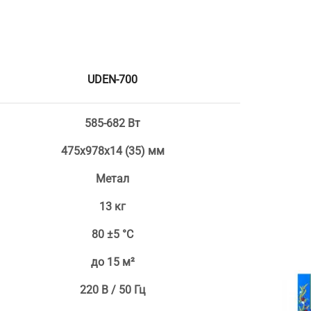
UDEN-700
585-682 Вт
475х978х14 (35) мм
Метал
13 кг
80 ±5 °С
до 15 м²
220 В / 50 Гц