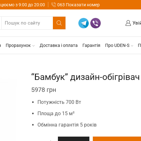
цюємо з 9:00 до 20:00
063 Показати номер
Уві
н
Прорахунок
Доставка і оплата
Гарантія
Про UDEN-S
П
“Бамбук” дизайн-обігрівач
5978
грн
Потужність 700 Вт
Площа до 15 м²
Обмінна гарантія 5 років
"Бамбук"