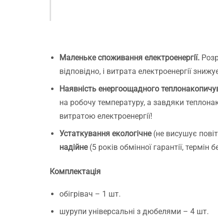
і
з
м
Н
с
Я
Маленьке споживання електроенергії.
Розр
р
відповідно, і витрата електроенергії зниж
з
д
Наявність енергоощадного теплонакопичу
Р
на робочу температуру, а завдяки теплон
витратою електроенергії!
Устаткування екологічне
(не висушує повіт
надійне
(5 років обмінної гарантії, термін б
Комплектація
обігрівач – 1 шт.
шурупи універсальні з дюбелями – 4 шт.