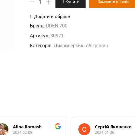
Купити
Замовити в 1 клік
дизайн-
обігрівач
Додати в обране
кількість
Бренд:
UDEN-700
Артикул:
30971
Категорія
Дизайнерські обігрівачі
Alina Romash
Сергій Яковенко
2024-02-08
2024-01-26