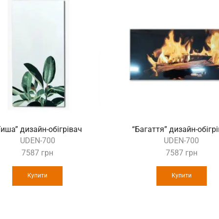
Тиша” дизайн-обігрівач
“Багаття” дизайн-обігр
UDEN-700
UDEN-700
7587
грн
7587
грн
Купити
Купити