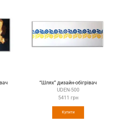
івач
“Шлях” дизайн-обігрівач
“Талі
UDEN-500
5411
грн
Купити