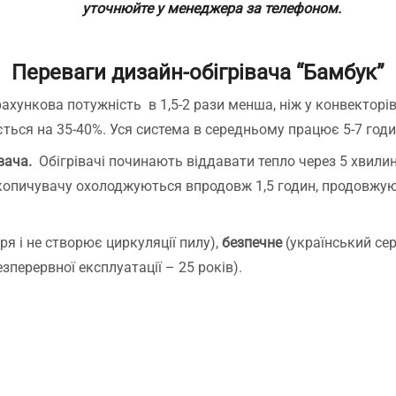
 доставка швидка.Надійно
уточнюйте у менеджера за телефоном.
апаковані. Легко
онтуються,все зрозуміло.
айголовніше,що стіни
Переваги дизайн-обігрівача “Бамбук”
ухі, та більше не цвітуть.
кби я знала про плінтуси
ахункова потужність в 1,5-2 рази менша, ніж у конвекторів
аніше, встановила би їх
ується на 35-40%. Уся система в середньому працює 5-7 годи
амість керамічної панелі
ля обігріву квартири.
вача.
Обігрівачі починають віддавати тепло через 5 хвилин
екомендую
акопичувачу охолоджуються впродовж 1,5 годин, продовжу
ря і не створює циркуляції пилу),
безпечне
(український сер
езперервної експлуатації – 25 років).