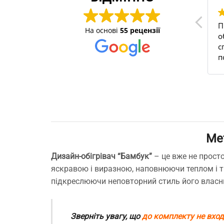
тими
Швидко опрацювали
П
На основі
55 рецензії
и уже не
замовлення, приємне
о
богреваем
спілкування з
с
а с прошлого
менеджером), на сайті
п
 и офис.
легко знайти все необхідне
н
то лучший
для дому))
У
годня и по
б
о
в
 Рекомендую
з
сомневается,
ш
 отличные
в
Ме
м
п
Дизайн-обігрівач “Бамбук”
– це вже не прост
З
яскравою і виразною, наповнюючи теплом і т
п
підкреслюючи неповторний стиль його власн
п
м
с
т
Зверніть увагу, що
до комплекту не вхо