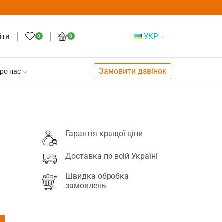
йти
УКР
0
0
Замовити дзвінок
ро нас
Гарантія кращої ціни
Доставка по всій Україні
Швидка обробка
замовлень