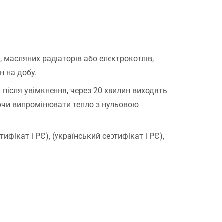
, масляних радіаторів або електрокотлів,
н на добу.
 після увімкнення, через 20 хвилин виходять
ючи випромінювати тепло з нульовою
тифікат і РЄ), (український сертифікат і РЄ),