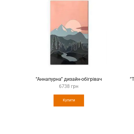
“Аннапурна” дизайн-обігрівач
“
6738
грн
Купити