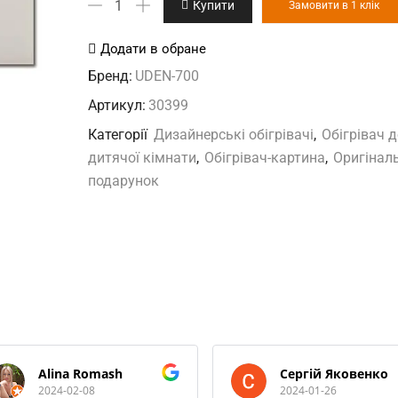
Купити
Замовити в 1 клік
дизайн-
обігрівач
Додати в обране
кількість
Бренд:
UDEN-700
Артикул:
30399
Категорії
Дизайнерські обігрівачі
,
Обігрівач д
дитячої кімнати
,
Обігрівач-картина
,
Оригінал
подарунок
Alina Romash
Сергій Яковенко
2024-02-08
2024-01-26