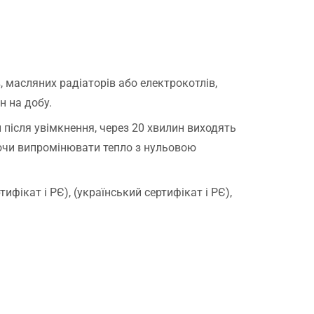
, масляних радіаторів або електрокотлів,
н на добу.
 після увімкнення, через 20 хвилин виходять
ючи випромінювати тепло з нульовою
тифікат і РЄ), (український сертифікат і РЄ),