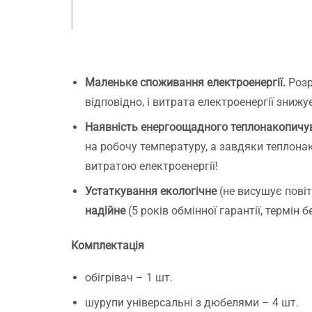
і
з
м
Н
с
Я
Маленьке споживання електроенергії.
Розр
р
відповідно, і витрата електроенергії зниж
з
д
Наявність енергоощадного теплонакопичу
Р
на робочу температуру, а завдяки теплон
витратою електроенергії!
Устаткування екологічне
(не висушує повіт
надійне
(5 років обмінної гарантії, термін б
Комплектація
обігрівач – 1 шт.
шурупи універсальні з дюбелями – 4 шт.