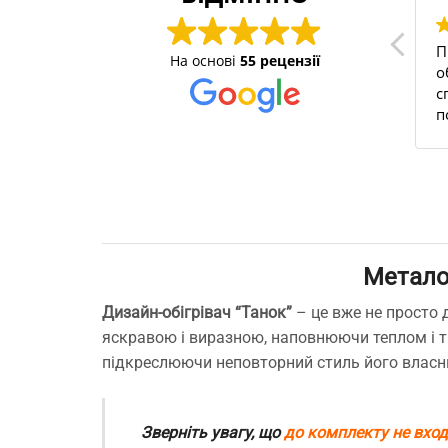
тими
Швидко опрацювали
П
На основі
55 рецензії
и уже не
замовлення, приємне
о
богреваем
спілкування з
с
а с прошлого
менеджером), на сайті
п
 и офис.
легко знайти все необхідне
н
то лучший
для дому))
У
годня и по
б
о
в
 Рекомендую
з
сомневается,
ш
 отличные
в
Метало
м
п
Дизайн-обігрівач “Танок”
– це вже не просто 
З
яскравою і виразною, наповнюючи теплом і т
п
підкреслюючи неповторний стиль його власн
п
м
с
т
Зверніть увагу, що
до комплекту не вхо