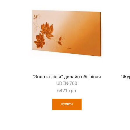
“Золота лілія” дизайн-обігрівач
“Жур
UDEN-700
6421
грн
Купити