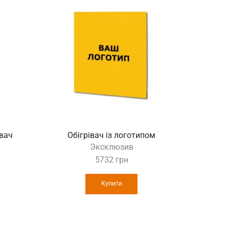
івач
Обігрівач із логотипом
“Джав
Эксклюзив
5732
грн
Купити