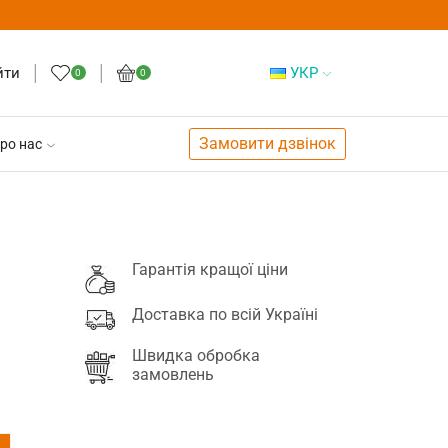
йти
УКР
0
0
Замовити дзвінок
ро нас
Гарантія кращої ціни
Доставка по всій Україні
Швидка обробка
замовлень