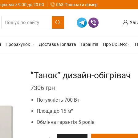
цюємо з 9:00 до 20:00
063 Показати номер
Уві
н
Прорахунок
Доставка і оплата
Гарантія
Про UDEN-S
П
“Танок” дизайн-обігрівач
7306
грн
Потужність 700 Вт
Площа до 15 м²
Обмінна гарантія 5 років
"Танок"