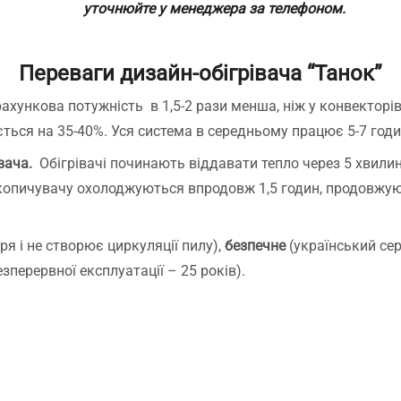
 доставка швидка.Надійно
уточнюйте у менеджера за телефоном.
апаковані. Легко
онтуються,все зрозуміло.
айголовніше,що стіни
Переваги дизайн-обігрівача “Танок”
ухі, та більше не цвітуть.
кби я знала про плінтуси
ахункова потужність в 1,5-2 рази менша, ніж у конвекторів
аніше, встановила би їх
ується на 35-40%. Уся система в середньому працює 5-7 годи
амість керамічної панелі
ля обігріву квартири.
вача.
Обігрівачі починають віддавати тепло через 5 хвилин
екомендую
акопичувачу охолоджуються впродовж 1,5 годин, продовжу
ря і не створює циркуляції пилу),
безпечне
(український сер
езперервної експлуатації – 25 років).