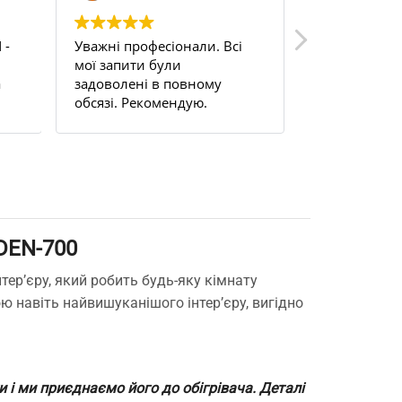
 -
Уважні професіонали. Всі
Uden s 200. 
мої запити були
цілком задо
а
задоволені в повному
на балкон, н
обсязі. Рекомендую.
працюю ціли
м.
терморегуля
це просто б
та забув.
DEN-700
тер’єру, який робить будь-яку кімнату
 навіть найвишуканішого інтер’єру, вигідно
і ми приєднаємо його до обігрівача. Деталі