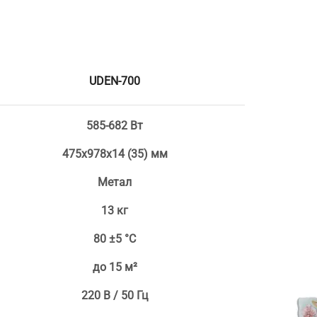
UDEN-700
585-682 Вт
475х978х14 (35) мм
Метал
13 кг
80 ±5 °С
до 15 м²
220 В / 50 Гц