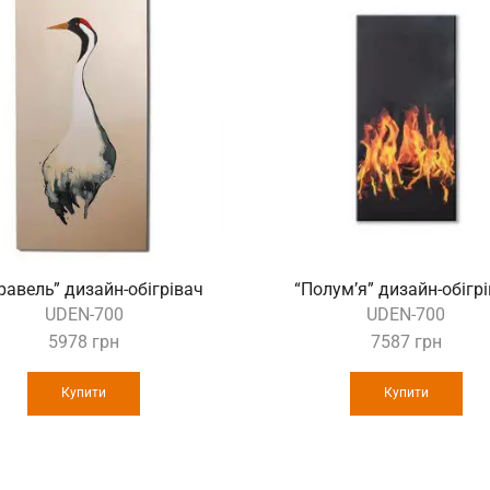
авель” дизайн-обігрівач
“Полум’я” дизайн-обігр
UDEN-700
UDEN-700
5978
грн
7587
грн
Купити
Купити