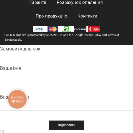
Гарантії
Розрахунок опалення
Про продукцію
Контакти
UDEN-S This site is protected by reCAPTCHA and the Google
Privacy Policy
and
Terms of
Service
apply.
Замовити дзвінок
Ваше ім'я
Ваш телефон
КНОПКА
ЗВ'ЯЗКУ