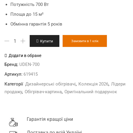
Потужність 700 Вт
Площа до 15 м²
Обмінна гарантія 5 років
"Прованс"
Купити
Замовити в 1 клік
дизайн-
обігрівач
Додати в обране
кількість
Бренд:
UDEN-700
Артикул:
619415
Категорії
Дизайнерські обігрівачі
,
Колекція 2026
,
Лідери
продажу
,
Обігрівач-картина
,
Оригінальний подарунок
Гарантія кращої ціни
Доставка по всій Україні