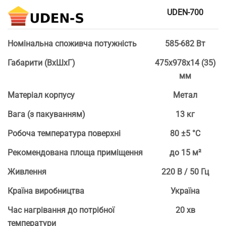
UDEN-700
Номінальна споживча потужність
585-682 Вт
Габарити (ВхШхГ)
475х978х14 (35)
мм
Матеріал корпусу
Метал
Вага (з пакуванням)
13 кг
Робоча температура поверхні
80 ±5 °С
Рекомендована площа приміщення
до 15 м²
Живлення
220 В / 50 Гц
Країна виробництва
Україна
Час нагрівання до потрібної
20 хв
температури