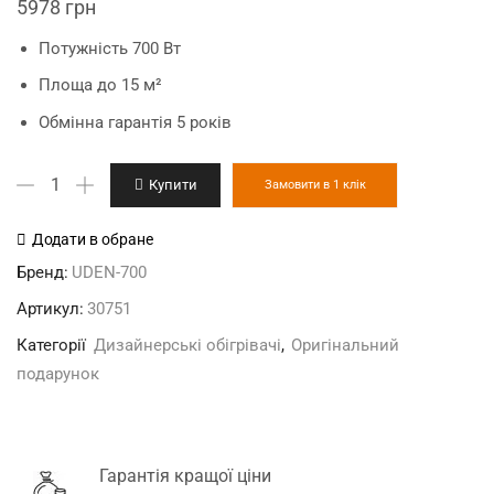
5978
грн
Потужність 700 Вт
Площа до 15 м²
Обмінна гарантія 5 років
"Виноградна
Купити
Замовити в 1 клік
долина"
дизайн-
Додати в обране
обігрівач
Бренд:
UDEN-700
кількість
Артикул:
30751
Категорії
Дизайнерські обігрівачі
,
Оригінальний
подарунок
Гарантія кращої ціни