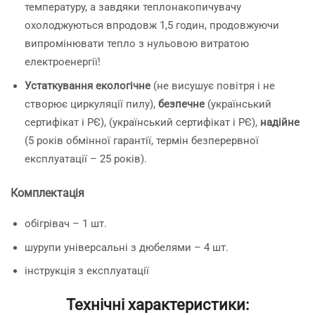
температуру, а завдяки теплонакопичувачу
охолоджуються впродовж 1,5 годин, продовжуючи
випромінювати тепло з нульовою витратою
електроенергії!
Устаткування екологічне
(не висушує повітря і не
створює циркуляції пилу),
безпечне
(український
сертифікат і РЄ), (український сертифікат і РЄ),
надійне
(5 років обмінної гарантії, термін безперервної
експлуатації – 25 років).
Комплектація
обігрівач – 1 шт.
шурупи універсальні з дюбелями – 4 шт.
інструкція з експлуатації
Технічні характеристики: