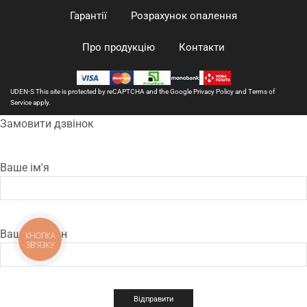
Гарантії
Розрахунок опалення
Про продукцію
Контакти
UDEN-S This site is protected by reCAPTCHA and the Google
Privacy Policy
and
Terms of
Service
apply.
Замовити дзвінок
Ваше ім'я
Ваш телефон
КНОПКА
ЗВ'ЯЗКУ