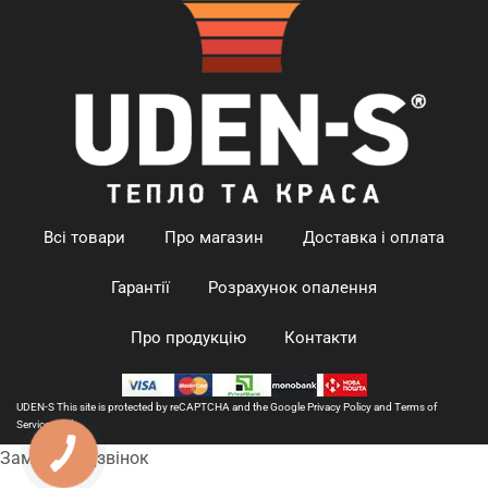
Всі товари
Про магазин
Доставка і оплата
Гарантії
Розрахунок опалення
Про продукцію
Контакти
UDEN-S This site is protected by reCAPTCHA and the Google
Privacy Policy
and
Terms of
Service
apply.
КНОПКА
Замовити дзвінок
ЗВ'ЯЗКУ