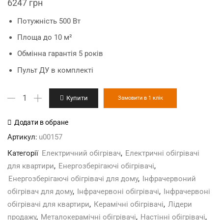
6247
грн
Потужність 500 Вт
Площа до 10 м²
Обмінна гарантія 5 років
Пульт ДУ в комплекті
UDEN-
Купити
Замовити в 1 клік
500К
"універсал"
Додати в обране
з
Артикул:
u00157
терморегулятором
Категорії
Електричний обігрівач
,
Електричні обігрівачі
(вбудований)
для квартири
,
Енергозберігаючі обігрівачі
,
кількість
Енергозберігаючі обігрівачі для дому
,
Інфрачервоний
обігрівач для дому
,
Інфрачервоні обігрівачі
,
Інфрачервоні
обігрівачі для квартири
,
Керамічні обігрівачі
,
Лідери
продажу
,
Металокерамічні обігрівачі
,
Настінні обігрівачі
,