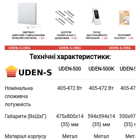
Технічні характеристики:
UDEN-500
UDEN-500K
UDEN-50
Номінальна
405-472 Вт
405-472 Вт
405-472
споживча
потужність
Габарити (ВхШхГ)
475х800х14
594х594х14
350х975
(35) мм
(35) мм
(35) м
Матеріал корпусу
Метал
Метал
Мета