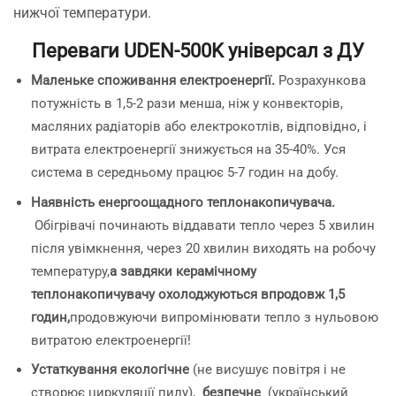
нижчої температури.
Переваги UDEN-500K універсал з ДУ
Маленьке споживання електроенергії.
Розрахункова
потужність в 1,5-2 рази менша, ніж у конвекторів,
масляних радіаторів або електрокотлів, відповідно, і
витрата електроенергії знижується на 35-40%. Уся
система в середньому працює 5-7 годин на добу.
Наявність енергоощадного теплонакопичувача.
Обігрівачі починають віддавати тепло через 5 хвилин
після увімкнення, через 20 хвилин виходять на робочу
температуру,
а завдяки керамічному
теплонакопичувачу охолоджуються впродовж 1,5
годин,
продовжуючи випромінювати тепло з нульовою
витратою електроенергії!
Устаткування екологічне
(не висушує повітря і не
створює циркуляції пилу),
безпечне
(український