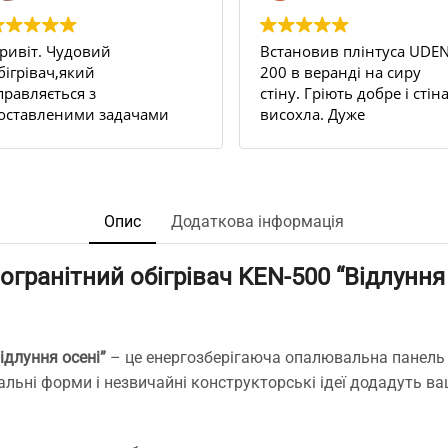
ривіт. Чудовий
Встановив плінтуса UDEN
бігрівач,який
200 в веранді на сиру
правляється з
стіну. Гріють добре і стін
оставленими задачами
висохла. Дуже
ам всі 100.
задоволений результато
 квартирі декілька стін
Рекомендую.
ули постійно
ологі,відповідно
'являлася пліснява на
Опис
Додаткова інформація
палерах ,навіть якщо
ідбивати їх з усіма
гранітний обігрівач KEN-500 “Відлуння
ожливими рідинами
роти плісняви.
найшли чудо
лінтуси,замовили,попередньо
ідлуння осені”
– це енергозберігаюча опалювальна панель 
роконсультувались з
альні форми і незвичайні конструкторські ідеї додадуть 
енеджером по телефону
тосовно к-ті та
ермрмодатчиків,відправка