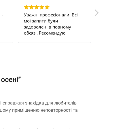
 -
Уважні професіонали. Всі
Uden s 200. 
мої запити були
цілком задо
а
задоволені в повному
на балкон, н
обсязі. Рекомендую.
працюю ціли
м.
терморегуля
це просто б
та забув.
 осені”
і справжня знахідка для любителів
вашому приміщенню неповторності та