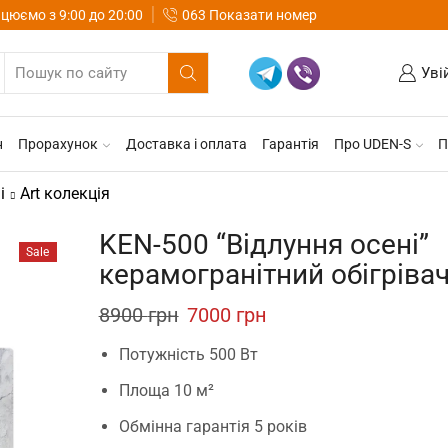
цюємо з 9:00 до 20:00
063 Показати номер
Уві
н
Прорахунок
Доставка і оплата
Гарантія
Про UDEN-S
П
і
Art колекція
KEN-500 “Відлуння осені”
Sale
керамогранітний обігріва
8900
грн
Original
7000
грн
Current
price
price
Потужність 500 Вт
was:
is:
Площа 10 м²
8900 грн.
7000 грн.
Обмінна гарантія 5 років