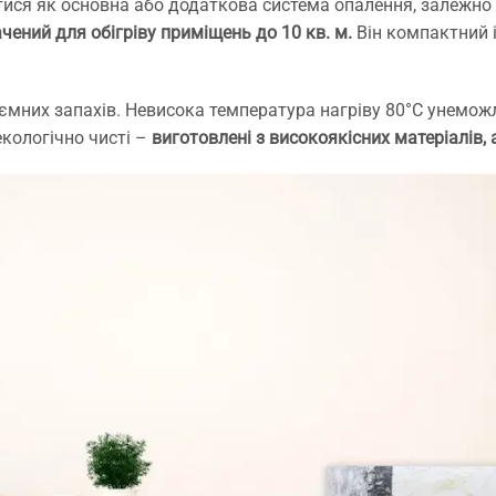
 доставка швидка.Надійно
ся як основна або додаткова система опалення, залежно в
апаковані. Легко
чений для обігріву приміщень до 10 кв. м.
Він компактний і
онтуються,все зрозуміло.
айголовніше,що стіни
ухі, та більше не цвітуть.
иємних запахів. Невисока температура нагріву 80°С унемож
кби я знала про плінтуси
екологічно чисті –
виготовлені з високоякісних матеріалів, 
аніше, встановила би їх
амість керамічної панелі
ля обігріву квартири.
екомендую