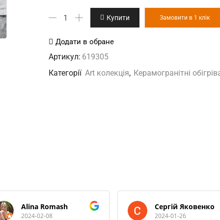
KEN-
Купити
Замовити в 1 клік
500
"Відлуння
Додати в обране
осені"
Артикул:
619305
керамогранітний
Категорії
Art колекція
,
Керамогранітні обігрів
обігрівач
кількість
Alina Romash
Сергій Яковенко
2024-02-08
2024-01-26