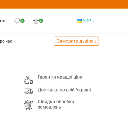
йти
УКР
0
0
Замовити дзвінок
ро нас
ч
Гарантія кращої ціни
Доставка по всій Україні
Швидка обробка
замовлень