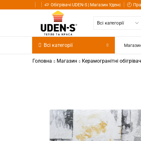
Обігрівачі UDEN-S | Магазин Уденс
Пра
Всі категорії
Магази
Головна
Магазин
Керамогранітні обігрівач