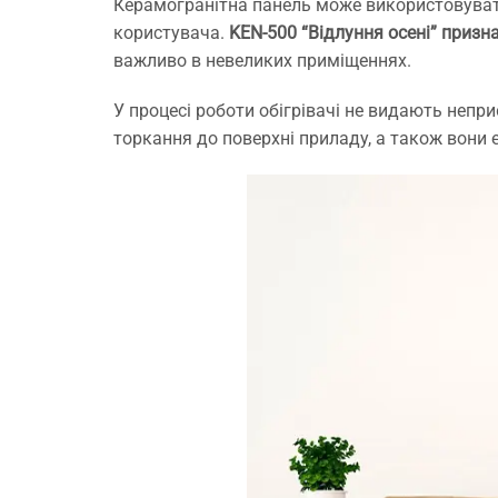
і
Керамогранітна панель може використовувати
з
користувача.
KEN-500 “Відлуння осені” призна
м
важливо в невеликих приміщеннях.
Н
с
У процесі роботи обігрівачі не видають непр
Я
торкання до поверхні приладу, а також вони 
р
з
д
Р