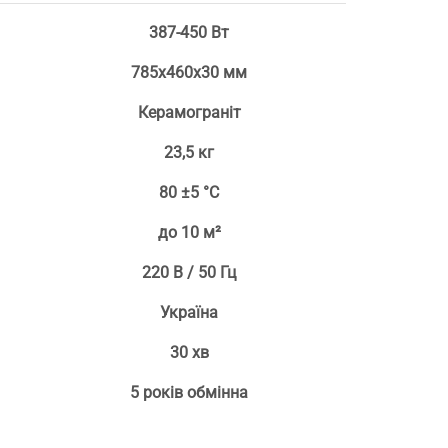
387-450 Вт
785х460х30 мм
Керамограніт
23,5 кг
80 ±5 °С
до 10 м²
220 В / 50 Гц
Україна
30 хв
5 років обмінна