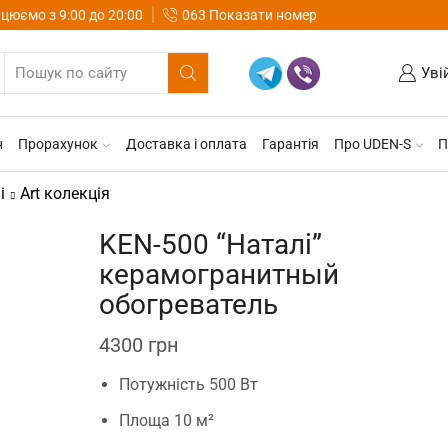
цюємо з 9:00 до 20:00
063 Показати номер
Уві
н
Прорахунок
Доставка і оплата
Гарантія
Про UDEN-S
П
і
Art колекція
KEN-500 “Наталі”
керамогранитный
обогреватель
4300
грн
Потужність 500 Вт
Площа 10 м²