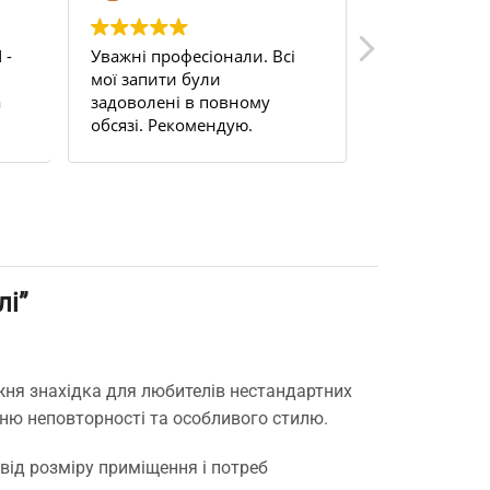
 -
Уважні професіонали. Всі
Uden s 200. 
мої запити були
цілком задо
а
задоволені в повному
на балкон, н
обсязі. Рекомендую.
працюю ціли
м.
терморегуля
це просто б
та забув.
лі”
жня знахідка для любителів нестандартних
нню неповторності та особливого стилю.
ід розміру приміщення і потреб