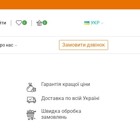
йти
УКР
0
0
Замовити дзвінок
ро нас
Гарантія кращої ціни
Доставка по всій Україні
Швидка обробка
замовлень