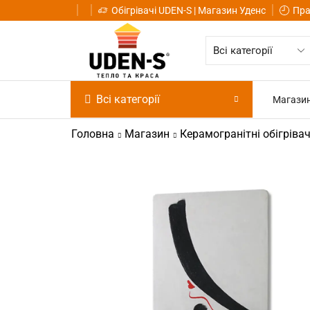
Обігрівачі UDEN-S | Магазин Уденс
Пра
Всі категорії
Магази
Головна
Магазин
Керамогранітні обігрівач