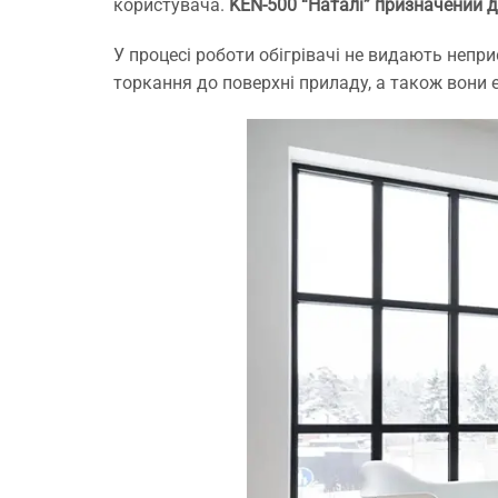
і
користувача.
KEN-500 “Наталі” призначений д
з
м
У процесі роботи обігрівачі не видають непр
Н
торкання до поверхні приладу, а також вони 
с
Я
р
з
д
Р