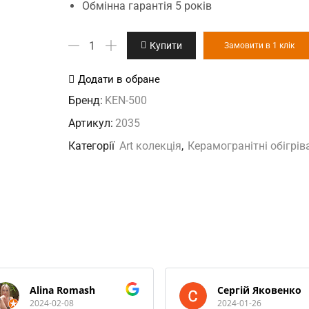
Обмінна гарантія 5 років
KEN-
Купити
Замовити в 1 клік
500
"Наталі"
Додати в обране
керамогранитный
Бренд:
KEN-500
обогреватель
Артикул:
2035
кількість
Категорії
Art колекція
,
Керамогранітні обігрів
Alina Romash
Сергій Яковенко
2024-02-08
2024-01-26