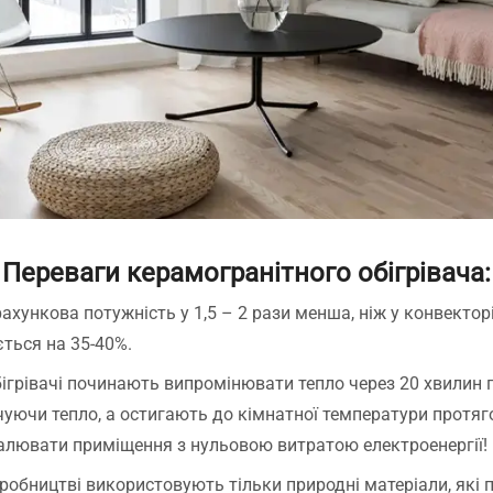
Переваги керамогранітного обігрівача:
ахункова потужність у 1,5 – 2 рази менша, ніж у конвекторі
ється на 35-40%.
грівачі починають випромінювати тепло через 20 хвилин пі
уючи тепло, а остигають до кімнатної температури протяго
палювати приміщення з нульовою витратою електроенергії!
робництві використовують тільки природні матеріали, які 