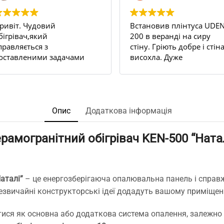
ривіт. Чудовий
Встановив плінтуса UDEN
бігрівач,який
200 в веранді на сиру
правляється з
стіну. Гріють добре і стін
оставленими задачами
висохла. Дуже
ам всі 100.
задоволений результато
 квартирі декілька стін
Рекомендую.
ули постійно
ологі,відповідно
'являлася пліснява на
Опис
Додаткова інформація
палерах ,навіть якщо
ідбивати їх з усіма
рамогранітний обігрівач KEN-500 “Ната
ожливими рідинами
роти плісняви.
найшли чудо
лінтуси,замовили,попередньо
аталі”
– це енергозберігаюча опалювальна панель і справ
роконсультувались з
незвичайні конструкторські ідеї додадуть вашому приміще
енеджером по телефону
тосовно к-ті та
ся як основна або додаткова система опалення, залежно в
ермрмодатчиків,відправка