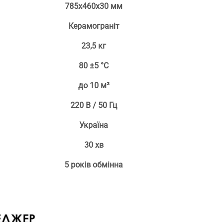
785х460х30 мм
Керамограніт
23,5 кг
80 ±5 °С
до 10 м²
220 В / 50 Гц
Україна
30 хв
5 років обмінна