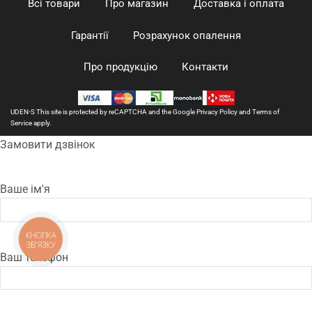
Всі товари
Про магазин
Доставка і оплата
Гарантії
Розрахунок опалення
Про продукцію
Контакти
UDEN-S This site is protected by reCAPTCHA and the Google
Privacy Policy
and
Terms of
Service
apply.
Замовити дзвінок
Ваше ім'я
КНОПКА
ЗВ'ЯЗКУ
Ваш телефон