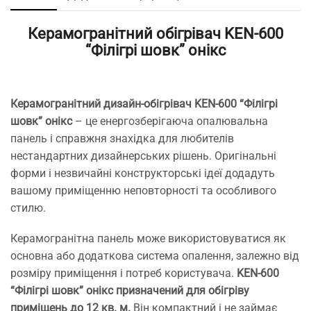
Керамогранітний обігрівач KEN-600
“Філігрі шовк” онікс
Керамогранітний дизайн-обігрівач
KEN-600 “Філігрі
шовк” онікс
– це енергозберігаюча опалювальна
панель і справжня знахідка для любителів
нестандартних дизайнерських рішень. Оригінальні
форми і незвичайні конструкторські ідеї додадуть
вашому приміщенню неповторності та особливого
стилю.
Керамогранітна панель може використовуватися як
основна або додаткова система опалення, залежно від
розміру приміщення і потреб користувача.
KEN-600
“Філігрі шовк” онікс призначений для обігріву
приміщень до 12 кв. м.
Він компактний і не займає