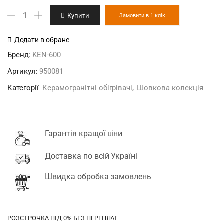
KEN-
Купити
Замовити в 1 клік
600
“Філігрі
Додати в обране
шовк”
Бренд:
KEN-600
онікс
Артикул:
950081
керамогранітний
Категорії
Керамогранітні обігрівачі
,
Шовкова колекція
обігрівач
кількість
Гарантія кращої ціни
Доставка по всій Україні
Швидка обробка замовлень
РОЗСТРОЧКА ПІД 0% БЕЗ ПЕРЕПЛАТ