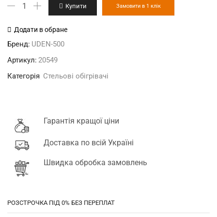
UDEN-
Купити
Замовити в 1 клік
500P
стельовий
Додати в обране
обігрівач
Бренд:
UDEN-500
з
Артикул:
20549
лого
Категорія
Стельові обігрівачі
кількість
Гарантія кращої ціни
Доставка по всій Україні
Швидка обробка замовлень
РОЗСТРОЧКА ПІД 0% БЕЗ ПЕРЕПЛАТ