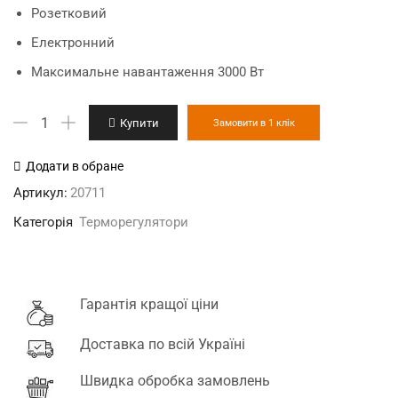
Розетковий
Електронний
Максимальне навантаження 3000 Вт
Pulse
Купити
Замовити в 1 клік
PT20-
VR1
Додати в обране
терморегулятор
Артикул:
20711
кількість
Категорія
Терморегулятори
Гарантія кращої ціни
Доставка по всій Україні
Швидка обробка замовлень