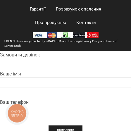
Гарантії
Розрахунок опалення
Про продукцію
Контакти
UDEN-S This site is protected by reCAPTCHA and the Google
Privacy Policy
and
Terms of
Service
apply.
Замовити дзвінок
Ваше ім'я
Ваш телефон
КНОПКА
ЗВ'ЯЗКУ