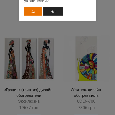
украинский?
Да
Нет
«Грация» (триптих) дизайн-
«Улитка» дизайн-
обогреватели
обогреватель
Эксклюзив
UDEN-700
19677
грн
7306
грн