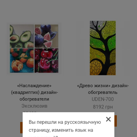
«Наслаждение»
«Древо жизни» дизайн-
(квадриптих) дизайн-
обогреватель
обогреватели
UDEN-700
Эксклюзив
8192
грн
23400
грн
×
Купить
Вы перешли на русскоязычную
Купить
страницу, изменить язык на