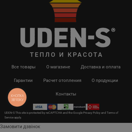
Все товары
О магазине
Доставка и оплата
Гарантии
Расчет отопления
О продукции
Контакты
КНОПКА
ЗВ'ЯЗКУ
UDEN-S This site is protected by reCAPTCHA and the Google
Privacy Policy
and
Terms of
Service
apply.
Замовити дзвінок