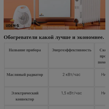
Обогреватели какой лучше и экономнее.
Название прибора
Энергоэффективность
Скор
прог
помещ
2 кВт/час
Низ
Масляный радиатор
1,5 кВт/час
Низ
Электрический
конвектор