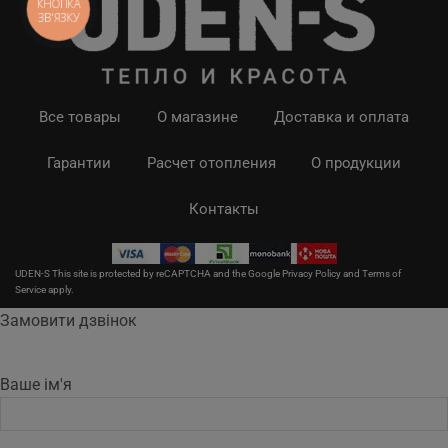
КНОПКА
ЗВ'ЯЗКУ
Все товары
О магазине
Доставка и оплата
Гарантии
Расчет отопления
О продукции
Контакты
UDEN-S This site is protected by reCAPTCHA and the Google
Privacy Policy
and
Terms of
Service
apply.
Замовити дзвінок
Ваше ім'я