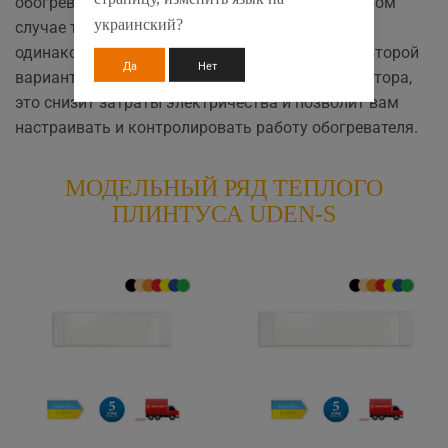
обогреватели можна напрямую в розетку, в таком
украинский?
случае техника будет работать постоянно с
одинаковым потреблением. Мы рекомендуем второй
Да
Нет
вариант, подключение с помощью терморегулятора,
это снизит затраты электричества и позволит вам
настраивать и контролировать работу обогревателя.
МОДЕЛЬНЫЙ РЯД ТЕПЛОГО
ПЛИНТУСА UDEN-S