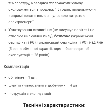
температуру, а завдяки теплонакопичувачу
охолоджуються впродовж 1,5 годин, продовжуючи
випромінювати тепло з нульовою витратою
електроенергії!
Устаткування екологічне
(не висушує повітря і не
створює циркуляції пилу),
безпечне
(український
сертифікат і РЄ), (український сертифікат і РЄ),
надійне
(5 років обмінної гарантії, термін безперервної
експлуатації – 25 років).
Комплектація
обігрівач – 1 шт.
шурупи універсальні з дюбелями – 4 шт.
інструкція з експлуатації
Технічні характеристики: