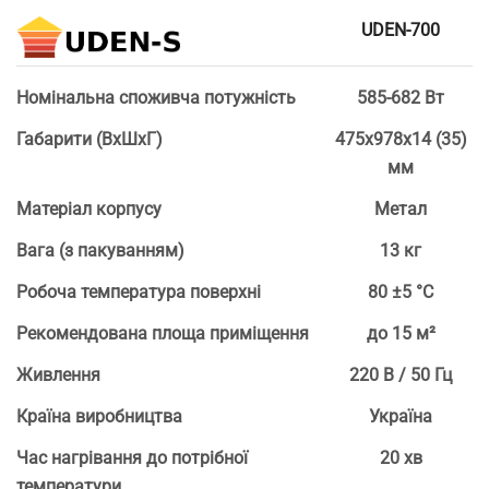
UDEN-700
Номінальна споживча потужність
585-682 Вт
Габарити (ВхШхГ)
475х978х14 (35)
мм
Матеріал корпусу
Метал
Вага (з пакуванням)
13 кг
Робоча температура поверхні
80 ±5 °С
Рекомендована площа приміщення
до 15 м²
Живлення
220 В / 50 Гц
Країна виробництва
Україна
Час нагрівання до потрібної
20 хв
температури