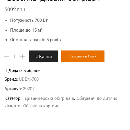
5092
грн
Потужність 700 Вт
Площа до 15 м²
Обмінна гарантія 5 років
"Веселка"
Купити
Замовити в 1 клік
дизайн-
обігрівач
Додати в обране
кількість
Бренд:
UDEN-700
Артикул:
30207
Категорії
Дизайнерські обігрівачі
,
Обігрівач до дитячої
кімнати
,
Обігрівач-картина