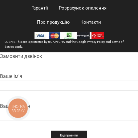
Гарантії
Розрахунок опалення
Про продукцію
Контакти
UDEN-S This site is protected by reCAPTCHA and the Google
Privacy Policy
and
Terms of
Service
apply.
Замовити дзвінок
Ваше ім'я
Ваш телефон
КНОПКА
ЗВ'ЯЗКУ