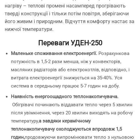
нагріву – теплові промені насамперед прогрівають
тверді конструкції і тільки потім повітря, зберігаючи
його живим і природним. Відчуття комфорту настає за
нижчої температури.
Переваги УДЕН-250
Маленьке споживання електроенергії.
Розрахункова
потужність в 1,5-2 рази менша, ніж у конвекторів,
масляних радіаторів або електрокотлів, відповідно, і
витрата електроенергії знижується на 35-40%. Уся
система в середньому працює 5-7 годин на добу.
Наявність енергоощадного теплонакопичувача.
Обігрівачі починають віддавати тепло через 5 хвилин
після увімкнення, через 20 хвилин виходять на робочу
температуру,
а завдяки керамічному
теплонакопичувачу охолоджуються впродовж 1,5
годин,
продовжуючи випромінювати тепло з нульовою