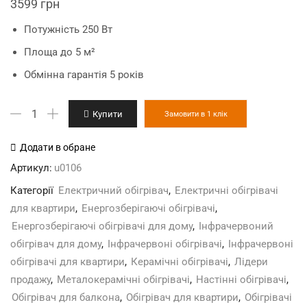
3599
грн
Потужність 250 Вт
Площа до 5 м²
Обмінна гарантія 5 років
UDEN-
Купити
Замовити в 1 клік
250
"стандарт"
Додати в обране
до
Артикул:
u0106
5
Категорії
Електричний обігрівач
,
Електричні обігрівачі
м²;
для квартири
,
Енергозберігаючі обігрівачі
,
потужність
Енергозберігаючі обігрівачі для дому
,
Інфрачервоний
0,25
обігрівач для дому
,
Інфрачервоні обігрівачі
,
Інфрачервоні
кВт
обігрівачі для квартири
,
Керамічні обігрівачі
,
Лідери
кількість
продажу
,
Металокерамічні обігрівачі
,
Настінні обігрівачі
,
Обігрівач для балкона
,
Обігрівач для квартири
,
Обігрівачі