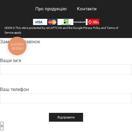
Про продукцію
Контакти
UDEN-S This site is protected by reCAPTCHA and the Google
Privacy Policy
and
Terms of
Service
apply.
Замовити дзвінок
КНОПКА
ЗВ'ЯЗКУ
Ваше ім'я
Ваш телефон
×