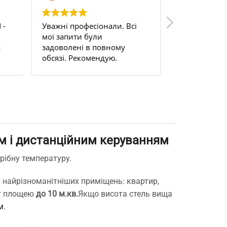
 -
Уважні професіонали. Всі
Uden s 200. 
мої запити були
цілком задо
а
задоволені в повному
на балкон, н
обсязі. Рекомендую.
працюю ціли
м.
терморегуля
це просто б
та забув.
м і дистанційним керуванням
рібну температуру.
 найрізноманітніших приміщень: квартир,
нат площею
до 10 м.кв.
Якщо висота стель вища
м
.