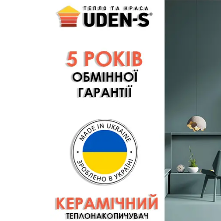
і
з
м
Н
с
Я
р
з
д
Р