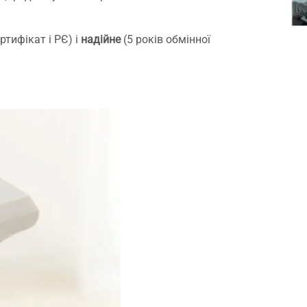
ртифікат і РЄ) і
надійне
(5 років обмінної