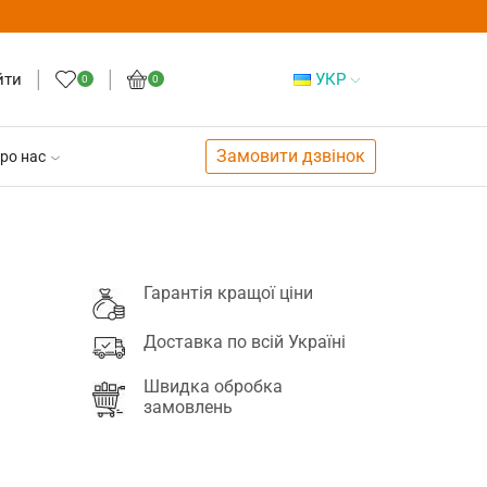
йти
УКР
0
0
Замовити дзвінок
ро нас
Гарантія кращої ціни
Доставка по всій Україні
Швидка обробка
замовлень