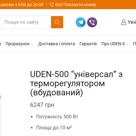
цюємо з 9:00 до 20:00
063 Показати номер
Уві
н
Прорахунок
Доставка і оплата
Гарантія
Про UDEN-S
П
UDEN-500 “універсал” з
терморегулятором
(вбудований)
6247
грн
Потужність 500 Вт
Площа до 10 м²