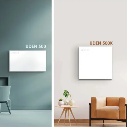
 доставка швидка.Надійно
апаковані. Легко
онтуються,все зрозуміло.
айголовніше,що стіни
ухі, та більше не цвітуть.
кби я знала про плінтуси
аніше, встановила би їх
амість керамічної панелі
ля обігріву квартири.
екомендую