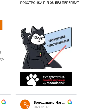
РОЗСТРОЧКА ПІД 0% БЕЗ ПЕРЕПЛАТ
і
жу
,
Володимир Нагорний
2024-01-18
2024-