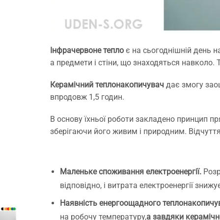
Інфрачервоне тепло
є на сьогоднішній день н
а предмети і стіни, що знаходяться навколо.
Керамічний теплонакопичувач
дає змогу зао
впродовж 1,5 годин.
В основу їхньої роботи закладено принцип пря
зберігаючи його живим і природним. Відчутт
Маленьке споживання електроенергії.
Розр
відповідно, і витрата електроенергії зниж
Наявність енергоощадного теплонакопичу
на робочу температуру,
а завдяки керамічн