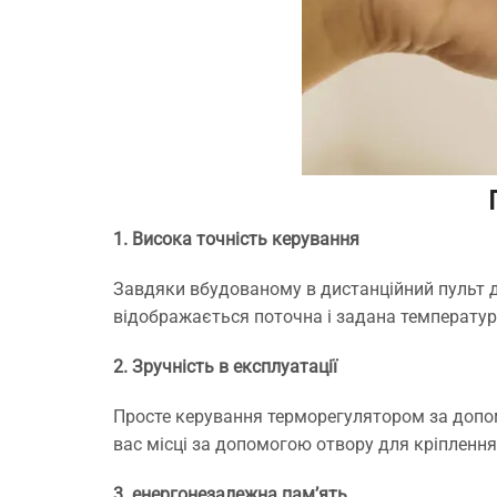
1. Висока точність керування
Завдяки вбудованому в дистанційний пульт д
відображається поточна і задана температура
2. Зручність в експлуатації
Просте керування терморегулятором за допом
вас місці за допомогою отвору для кріплення
3. енергонезалежна пам’ять