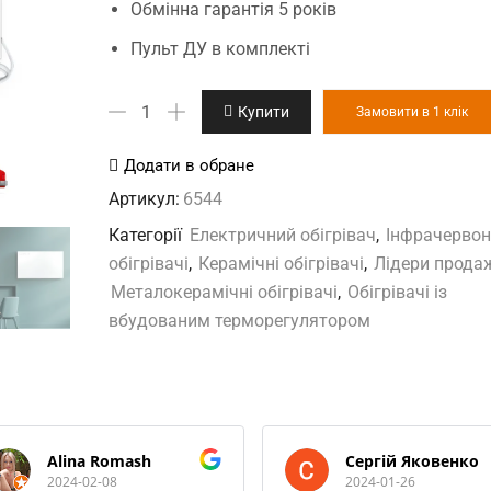
Обмінна гарантія 5 років
Пульт ДУ в комплекті
UDEN-
Купити
Замовити в 1 клік
500
"універсал"
Додати в обране
з
Артикул:
6544
терморегулятором
Категорії
Електричний обігрівач
,
Інфрачервон
(вбудований)
обігрівачі
,
Керамічні обігрівачі
,
Лідери прода
кількість
Металокерамічні обігрівачі
,
Обігрівачі із
вбудованим терморегулятором
Alina Romash
Сергій Яковенко
2024-02-08
2024-01-26