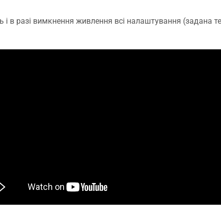
 і в разі вимкнення живлення всі налаштування (задана т