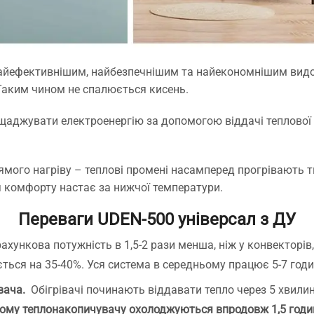
айефективнішим, найбезпечнішим та найекономнішим видом о
 Таким чином не спалюється кисень.
щаджувати електроенергію за допомогою віддачі теплової 
мого нагріву – теплові промені насамперед прогрівають тве
я комфорту настає за нижчої температури.
Переваги UDEN-500 універсал з ДУ
ахункова потужність в 1,5-2 рази менша, ніж у конвекторів
ується на 35-40%. Уся система в середньому працює 5-7 годи
вача.
Обігрівачі починають віддавати тепло через 5 хвилин
ому теплонакопичувачу охолоджуються впродовж 1,5 годи