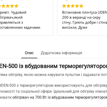
ривіт. Чудовий
Встановив плінтуса UDEN
бігрівач,який
200 в веранді на сиру
правляється з
стіну. Гріють добре і стін
оставленими задачами
висохла. Дуже
ам всі 100.
задоволений результато
 квартирі декілька стін
Рекомендую.
ули постійно
ологі,відповідно
'являлася пліснява на
Опис
Додаткова інформація
палерах ,навіть якщо
ідбивати їх з усіма
N-500 із вбудованим терморегуляторо
ожливими рідинами
роти плісняви.
тема обігріву, якою можна керувати пультом і задавати пот
найшли чудо
лінтуси,замовили,попередньо
 UDEN-500 з терморегулятором використовують для обігріву
роконсультувались з
ухомості та соціальної сфери. Ідеальний для обігріву кім
енеджером по телефону
влювати
обігрівач на 700 Вт із вбудованим терморегуляторо
тосовно к-ті та
ермрмодатчиків,відправка