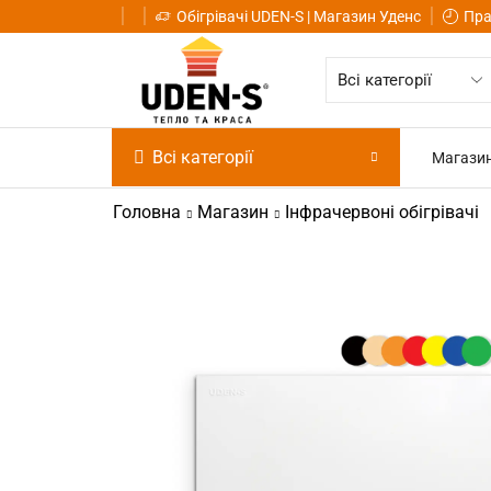
Обігрівачі UDEN-S | Магазин Уденс
Пра
Всі категорії
Магази
Головна
Магазин
Інфрачервоні обігрівачі