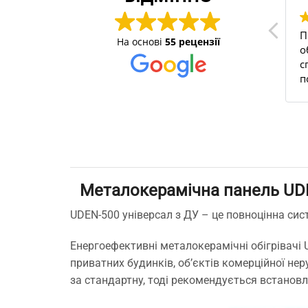
тими
Швидко опрацювали
П
На основі
55 рецензії
и уже не
замовлення, приємне
о
богреваем
спілкування з
с
а с прошлого
менеджером), на сайті
п
 и офис.
легко знайти все необхідне
н
то лучший
для дому))
У
годня и по
б
о
в
 Рекомендую
з
сомневается,
ш
 отличные
в
Металокерамічна панель UDE
м
п
UDEN-500 універсал з ДУ – це повноцінна сис
З
п
Енергоефективні металокерамічні обігрівачі
п
приватних будинків, об’єктів комерційної нер
м
за стандартну, тоді рекомендується встано
с
т