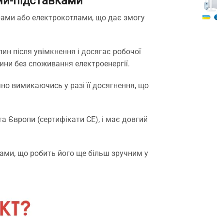
ми-підставками
рами або електрокотлами, що дає змогу
ин після увімкнення і досягає робочої
ини без споживання електроенергії.
о вимикаючись у разі її досягнення, що
та Європи (сертифікати CE), і має довгий
тами, що робить його ще більш зручним у