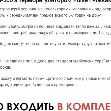
-500 з терморегулятором Pulse і ніжка
ектроенергії порівняно з конвекторами, масляними радіато
%. У середньому він працює всього 5-7 годин на добу.
чувачу, обігрівач починає віддавати тепло вже за 5 хвил
нення пристрій продовжує обігрівати приміщення до 1,5 год
н дає змогу точно налаштовувати температуру, автоматичн
я і не здіймає пил, відповідає стандартам безпеки України 
років.
змогу з легкістю переміщати обігрівач між різними кімна
єр, підходить для будь-якого приміщення.