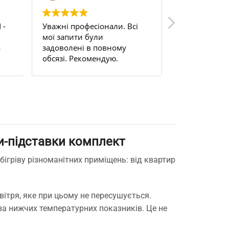
 -
Уважні професіонали. Всі
Uden s 200. 
мої запити були
цілком задо
а
задоволені в повному
на балкон, н
обсязі. Рекомендую.
працюю ціли
м.
терморегуля
це просто б
та забув.
ки-підставки комплект
ігріву різноманітних приміщень: від квартир
вітря, яке при цьому не пересушується.
за нижчих температурних показників. Це не