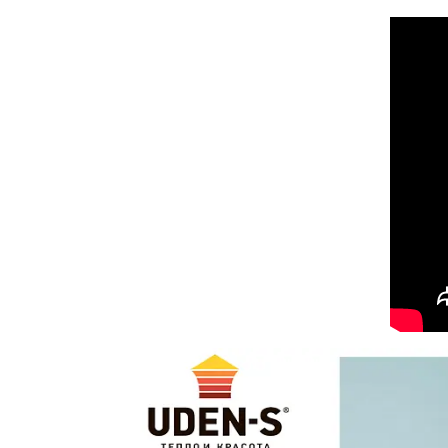
і
з
м
Н
с
Я
р
з
д
Р