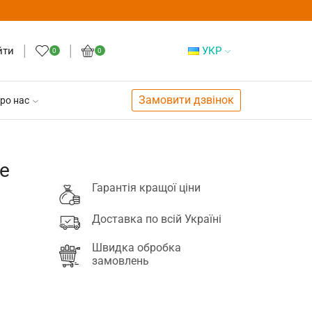
йти
УКР
0
0
Замовити дзвінок
ро нас
e
Гарантія кращої ціни
Доставка по всій Україні
Швидка обробка
замовлень