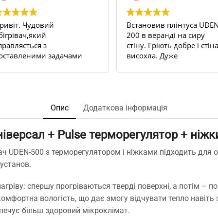
ривіт. Чудовий
Встановив плінтуса UDEN
бігрівач,який
200 в веранді на сиру
правляється з
стіну. Гріють добре і стін
оставленими задачами
висохла. Дуже
ам всі 100.
задоволений результато
 квартирі декілька стін
Рекомендую.
ули постійно
ологі,відповідно
'являлася пліснява на
Опис
Додаткова інформація
палерах ,навіть якщо
ідбивати їх з усіма
ніверсал + Pulse терморегулятор + ніж
ожливими рідинами
роти плісняви.
ч UDEN-500 з терморегулятором і ніжками підходить для об
найшли чудо
 установ.
лінтуси,замовили,попередньо
роконсультувались з
гріву: спершу прогріваються тверді поверхні, а потім – по
енеджером по телефону
омфортна вологість, що дає змогу відчувати тепло навіть 
тосовно к-ті та
ермрмодатчиків,відправка
зпечує більш здоровий мікроклімат.