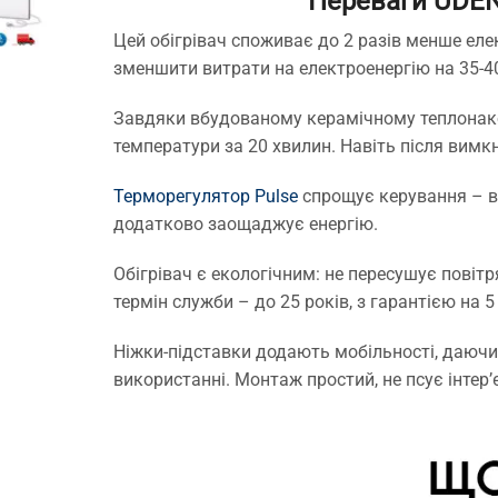
Переваги UDEN
Цей обігрівач споживає до 2 разів менше ел
зменшити витрати на електроенергію на 35-40
Завдяки вбудованому керамічному теплонакопи
температури за 20 хвилин. Навіть після вимк
Терморегулятор Pulse
спрощує керування – ві
додатково заощаджує енергію.
Обігрівач є екологічним: не пересушує повітр
термін служби – до 25 років, з гарантією на 5 
Ніжки-підставки додають мобільності, даючи 
використанні. Монтаж простий, не псує інтер’