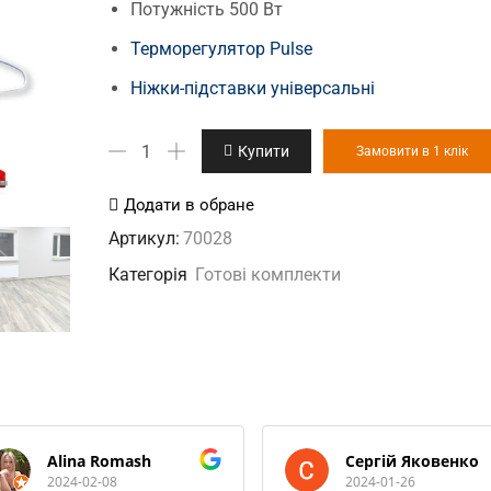
Потужність 500 Вт
Терморегулятор Pulse
Ніжки-підставки універсальні
UDEN-
Купити
Замовити в 1 клік
500
універсал
Додати в обране
+
Артикул:
70028
Pulse
Категорія
Готові комплекти
терморегулятор
+
ніжки-
підставки
кількість
Alina Romash
Сергій Яковенко
2024-02-08
2024-01-26