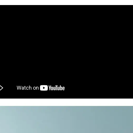
 доставка швидка.Надійно
апаковані. Легко
онтуються,все зрозуміло.
айголовніше,що стіни
ухі, та більше не цвітуть.
кби я знала про плінтуси
аніше, встановила би їх
амість керамічної панелі
ля обігріву квартири.
екомендую