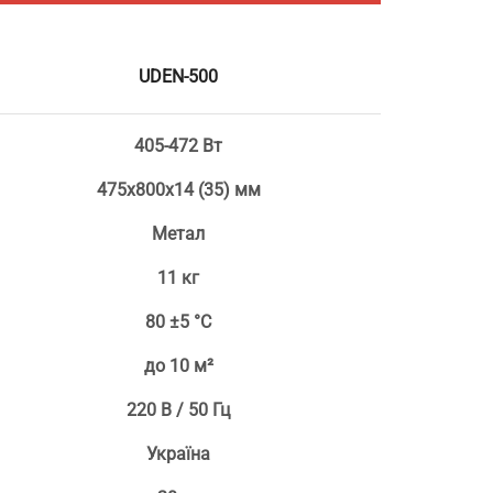
UDEN-500
405-472 Вт
475х800х14 (35) мм
Метал
11 кг
80 ±5 °С
до 10 м²
220 В / 50 Гц
Україна