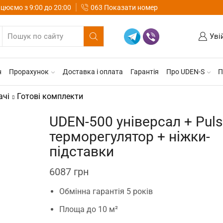
цюємо з 9:00 до 20:00
063 Показати номер
Уві
н
Прорахунок
Доставка і оплата
Гарантія
Про UDEN-S
П
ачі
Готові комплекти
UDEN-500 універсал + Puls
терморегулятор + ніжки-
підставки
6087
грн
Обмінна гарантія 5 років
Площа до 10 м²