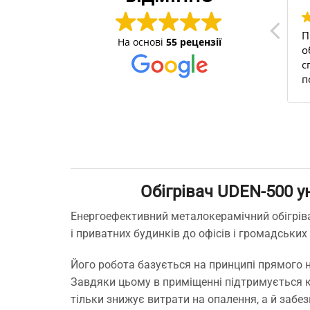
тими
Швидко опрацювали
П
На основі
55 рецензії
и уже не
замовлення, приємне
о
богреваем
спілкування з
с
а с прошлого
менеджером), на сайті
п
 и офис.
легко знайти все необхідне
н
то лучший
для дому))
У
годня и по
б
о
в
 Рекомендую
з
сомневается,
ш
 отличные
в
Обігрівач UDEN-500 у
м
п
Енергоефективний металокерамічний обігріва
З
і приватних будинків до офісів і громадських
п
п
Його робота базується на принципі прямого на
м
Завдяки цьому в приміщенні підтримується к
с
т
тільки знижує витрати на опалення, а й забе