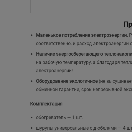
і
з
м
Н
Пр
с
Я
Маленькое потребление электроэнергии.
Р
р
соответственно, и расход электроэнергии с
з
д
Наличие энергосберегающего теплонакопи
Р
на рабочую температуру, а благодаря теп
электроэнергии!
Оборудование экологичное
(не высушивае
обменной гарантии, срок непрерывной эксп
Комплектация
обогреватель — 1 шт.
шурупы универсальные с дюбелями — 4 шт