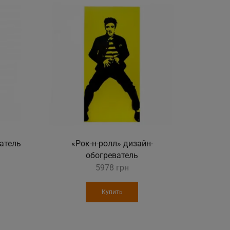
атель
«Рок-н-ролл» дизайн-
«Крыл
обогреватель
д
5978
грн
Купить