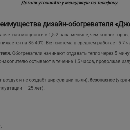
 доставка швидка.Надійно
Детали уточняйте у менеджера по телефону.
апаковані. Легко
онтуються,все зрозуміло.
айголовніше,що стіни
еимущества дизайн-обогревателя «Дж
ухі, та більше не цвітуть.
кби я знала про плінтуси
асчетная мощность
в 1,5-2 раза меньше, чем конвекторов
аніше, встановила би їх
нижается на 35-40%. Вся система в среднем работает 5-7 ча
амість керамічної панелі
ля обігріву квартири.
теля.
Обогреватели начинают отдавать тепло через 5 мину
екомендую
лонакопителю остывают в течение 1,5 часов, продолжая из
т воздух и не создаёт циркуляции пыли)
, безопасное
(украи
луатации — 25 лет).
.