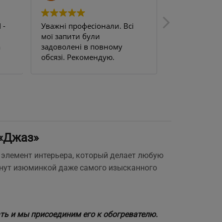
 -
Уважні професіонали. Всі
Uden s 200. 
мої запити були
цілком задо
а
задоволені в повному
на балкон, н
обсязі. Рекомендую.
працюю ціли
м.
терморегуля
це просто б
та забув.
«Джаз»
й элемент интерьера, который делает любую
танут изюминкой даже самого изысканного
ь и мы присоединим его к обогревателю.