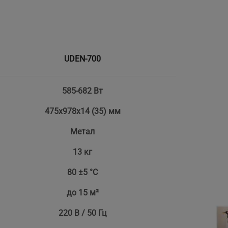
UDEN-700
585-682 Вт
475х978х14 (35) мм
Метал
13 кг
80 ±5 °С
до 15 м²
220 В / 50 Гц