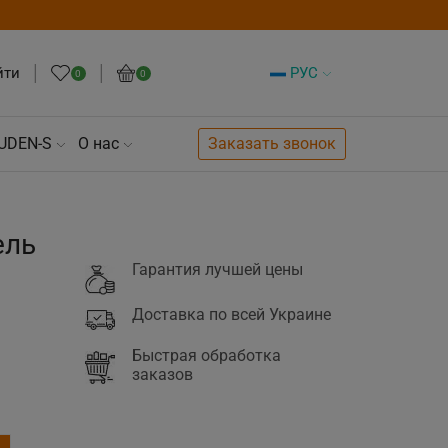
йти
РУС
0
0
UDEN-S
О нас
Заказать звонок
ель
Гарантия лучшей цены
Доставка по всей Украине
Быстрая обработка
заказов