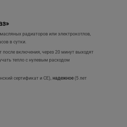
аз»
, масляных радиаторов или электрокотлов,
сов в сутки.
т после включения, через 20 минут выходят
лучать тепло с нулевым расходом
нский сертификат и СЕ),
надежное
(5 лет