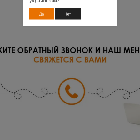
украинский?
Да
Нет