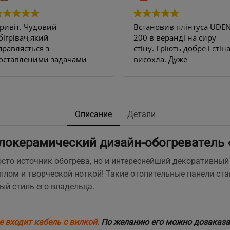
ривіт. Чудовий
Встановив плінтуса UDEN
бігрівач,який
200 в веранді на сиру
правляється з
стіну. Гріють добре і стін
оставленими задачами
висохла. Дуже
ам всі 100.
задоволений результато
 квартирі декілька стін
Рекомендую.
ули постійно
ологі,відповідно
'являлася пліснява на
Описание
Детали
палерах ,навіть якщо
ідбивати їх з усіма
локерамический дизайн-обогреватель 
ожливими рідинами
роти плісняви.
осто источник обогрева, но и интереснейший декоративны
найшли чудо
еплом и творческой ноткой! Такие отопительные панели с
лінтуси,замовили,попередньо
ый стиль его владельца.
роконсультувались з
енеджером по телефону
тосовно к-ті та
ермрмодатчиків,відправка
е входит кабель с вилкой.
По желанию его можно дозаказат