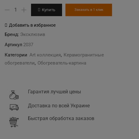
Количество
Купить
Заказать в 1 клик
товара
"Париж"
Добавить в избранное
(триптих)
Бренд:
Эксклюзив
керамогранитный
Артикул
2037
обогреватель
Категории
Art коллекция
,
Керамогранитные
обогреватели
,
Обогреватель-картина
Гарантия лучшей цены
Доставка по всей Украине
Быстрая обработка заказов