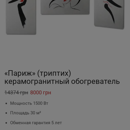
«Париж» (триптих)
керамогранитный обогреватель
14374
грн
Original
8000
грн
Current
price
price
Мощность 1500 Вт
was:
is:
Площадь 30 м²
14374 грн.
8000 грн.
Обменная гарантия 5 лет