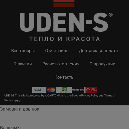
Все товары
О магазине
Доставка и оплата
Гарантии
Расчет отопления
О продукции
Контакты
UDEN-S This site is protected by reCAPTCHA and the Google
Privacy Policy
and
Terms of
Service
apply.
Замовити дзвінок
Ваше ім'я