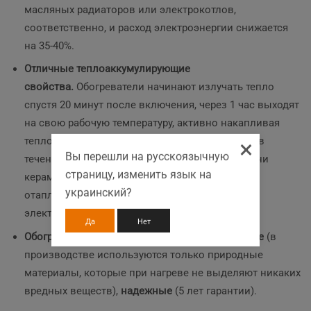
масляных радиаторов или электрокотлов,
соответственно, и расход электроэнергии снижается
на 35-40%.
Отличные теплоаккумулирующие
свойства.
Обогреватели начинают излучать тепло
спустя 20 минут после включения, через 1 час выходят
на свою рабочую температуру, активно накапливая
тепло, а остывают до комнатной температуры в
×
Вы перешли на русскоязычную
течение 2-4 часов! На протяжении этого времени
страницу, изменить язык на
керамогранитные обогреватели продолжают
украинский?
отапливать помещение с нулевым расходом
электроэнергии!
Да
Нет
Обогреватели пожаробезопасные, экологичные
(в
производстве используются только природные
материалы, которые при нагреве не выделяют никаких
вредных веществ),
надежные
(5 лет гарантии).