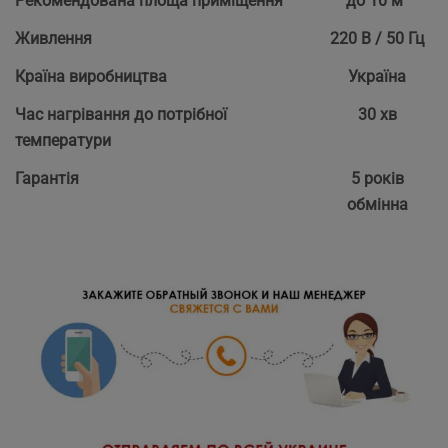
Рекомендована площа приміщення
до 10 м²
Живлення
220 В / 50 Гц
Країна виробництва
Україна
Час нагрівання до потрібної
30 хв
температури
Гарантія
5 років
обмінна