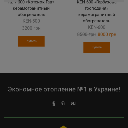
KEN-500 «Котенок Гав»
KEN-600 «Гарбузова
керамогранитный
господиня»
обогреватель
керамогранитный
KEN-500
обогреватель
KEN-600
3200
грн
8500
грн
Original
8000
грн
Curre
price
price
Купить
was:
is:
Купить
8500 грн.
8000 
Экономное отопление №1 в Украине!