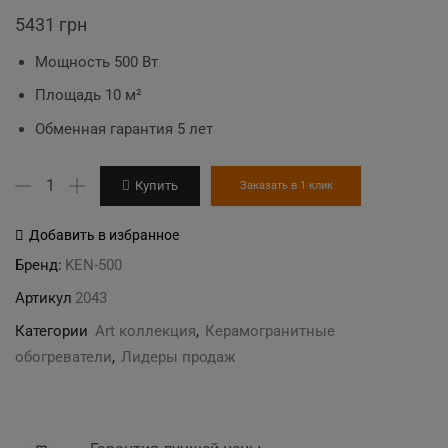
5431
грн
Мощность 500 Вт
Площадь 10 м²
Обменная гарантия 5 лет
Количество
Купить
Заказать в 1 клик
товара
KEN-
Добавить в избранное
500D
Бренд:
KEN-500
"Полин"
Артикул
2043
керамогранитный
Категории
Art коллекция
,
Керамогранитные
обогреватель
обогреватели
,
Лидеры продаж