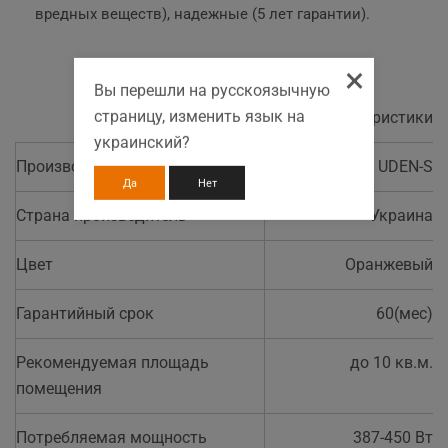
вредных веществ), надежные (5 лет гарантии).
×
Вы перешли на русскоязычную
страницу, изменить язык на
Основные характеристики
украинский?
Производитель
UDEN-S
Да
Нет
Страна производитель
Украина
Цвет
Оранжевый
Гарантийный срок
60(мес)
Рекомендуемая площадь
до 10 кв.м.
помещения
Потребляемая мощность
387-450 Вт