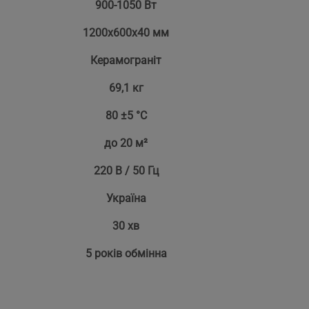
900-1050 Вт
1200х600х40 мм
Керамограніт
69,1 кг
80 ±5 °С
до 20 м²
220 В / 50 Гц
Україна
30 хв
5 років обмінна