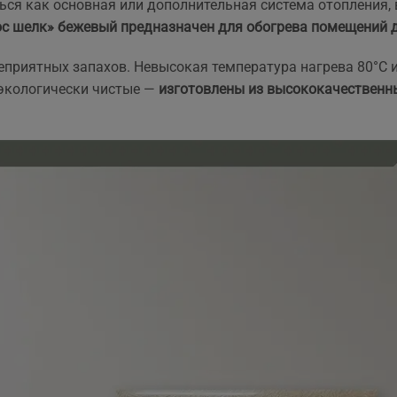
 доставка швидка.Надійно
ся как основная или дополнительная система отопления, 
апаковані. Легко
с шелк» бежевый предназначен для обогрева помещений д
онтуються,все зрозуміло.
айголовніше,що стіни
неприятных запахов. Невысокая температура нагрева 80°С 
ухі, та більше не цвітуть.
 экологически чистые —
изготовлены из высококачественны
кби я знала про плінтуси
аніше, встановила би їх
амість керамічної панелі
ля обігріву квартири.
екомендую