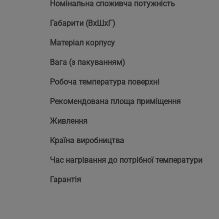
Номінальна споживча потужність
Габарити (ВхШхГ)
Матеріал корпусу
Вага (з пакуванням)
Робоча температура поверхні
Рекомендована площа приміщення
Живлення
Країна виробництва
Час нагрівання до потрібної температури
Гарантія