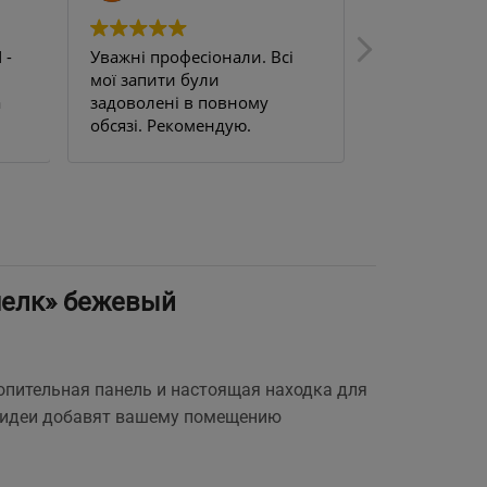
 -
Уважні професіонали. Всі
Uden s 200. 
мої запити були
цілком задо
а
задоволені в повному
на балкон, н
обсязі. Рекомендую.
працюю ціли
м.
терморегуля
це просто б
та забув.
шелк» бежевый
опительная панель и настоящая находка для
е идеи добавят вашему помещению