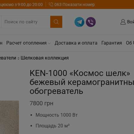
цюємо з 9:00 до 20:00
063 Показати номер
Во
н
Расчет отопления
Доставка и оплата
Гарантия
Об 
еватели
Шелковая коллекция
KEN-1000 «Космос шелк»
бежевый керамогранитн
обогреватель
7800
грн
Мощность 1000 Вт
Площадь 20 м²