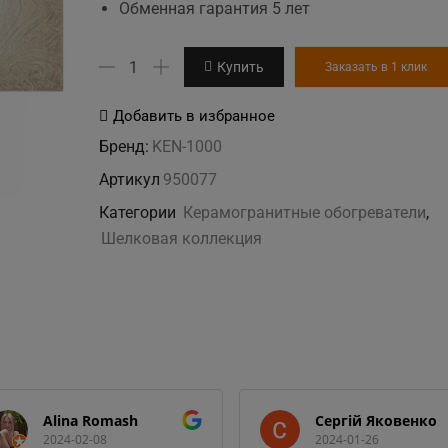
Обменная гарантия 5 лет
Количество
Купить
Заказать в 1 клик
товара
KEN-
Добавить в избранное
1000
Бренд:
KEN-1000
"Космос
Артикул
950077
шелк"
Категории
Керамогранитные обогреватели
,
бежевый
Шелковая коллекция
керамогранитный
обогреватель
Alina Romash
Сергій Яковенко
2024-02-08
2024-01-26