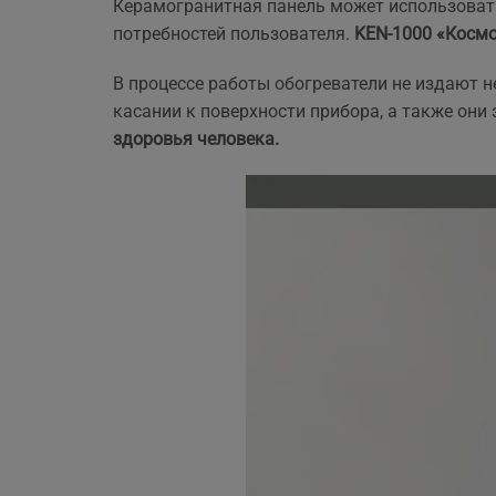
і
Керамогранитная панель может использовать
з
потребностей пользователя.
KEN-1000 «Космо
м
Н
В процессе работы обогреватели не издают 
с
касании к поверхности прибора, а также они
Я
здоровья человека.
р
з
д
Р