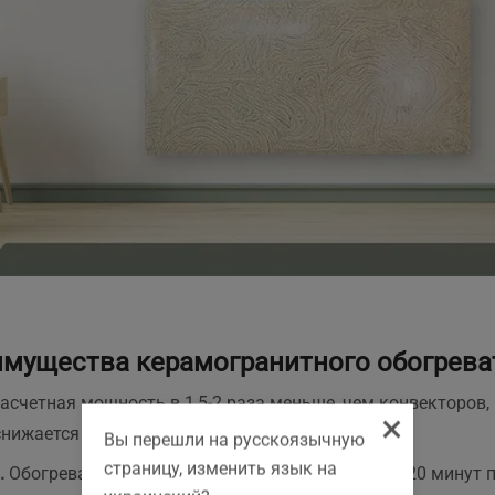
мущества керамогранитного обогрева
асчетная мощность в 1,5-2 раза меньше, чем конвекторов,
×
снижается на 35-40%.
Вы перешли на русскоязычную
страницу, изменить язык на
.
Обогреватели начинают излучать тепло спустя 20 минут п