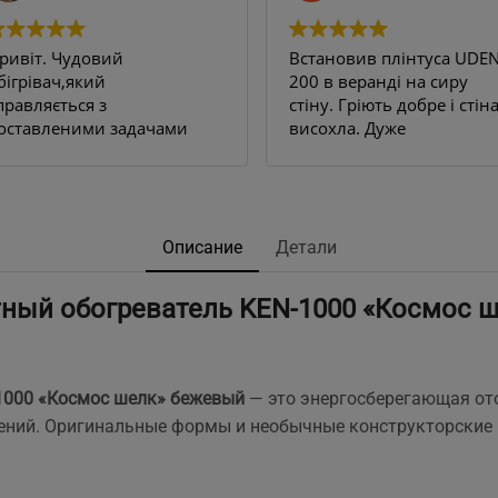
ривіт. Чудовий
Встановив плінтуса UDEN
бігрівач,який
200 в веранді на сиру
правляється з
стіну. Гріють добре і стін
оставленими задачами
висохла. Дуже
ам всі 100.
задоволений результато
 квартирі декілька стін
Рекомендую.
ули постійно
ологі,відповідно
'являлася пліснява на
Описание
Детали
палерах ,навіть якщо
ідбивати їх з усіма
ный обогреватель KEN-1000 «Космос 
ожливими рідинами
роти плісняви.
найшли чудо
лінтуси,замовили,попередньо
1000 «Космос шелк» бежевый
— это энергосберегающая от
роконсультувались з
ений. Оригинальные формы и необычные конструкторски
енеджером по телефону
тосовно к-ті та
ермрмодатчиків,відправка