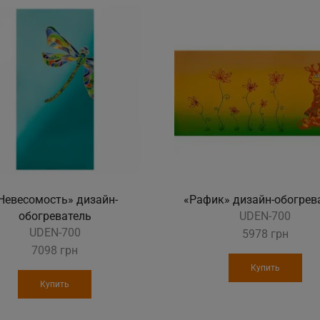
Невесомость» дизайн-
«Рафик» дизайн-обогрев
обогреватель
UDEN-700
UDEN-700
5978
грн
7098
грн
Купить
Купить