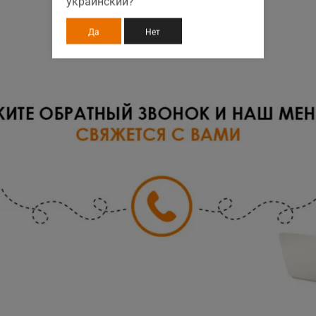
украинский?
Да
Нет