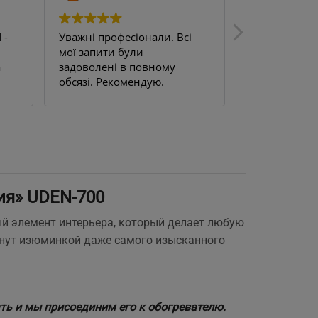
 -
Уважні професіонали. Всі
Uden s 200. 
мої запити були
цілком задо
а
задоволені в повному
на балкон, н
обсязі. Рекомендую.
працюю ціли
м.
терморегуля
це просто б
та забув.
ия» UDEN-700
ый элемент интерьера, который делает любую
танут изюминкой даже самого изысканного
ь и мы присоединим его к обогревателю.