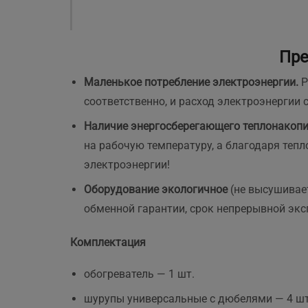
і
з
м
Н
Пре
с
Я
Маленькое потребление электроэнергии.
Р
р
соответственно, и расход электроэнергии с
з
д
Наличие энергосберегающего теплонакопи
Р
на рабочую температуру, а благодаря теп
электроэнергии!
Оборудование экологичное
(не высушивае
обменной гарантии, срок непрерывной эксп
Комплектация
обогреватель — 1 шт.
шурупы универсальные с дюбелями — 4 шт