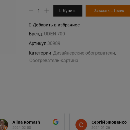
Количество
Купить
Заказать в 1 клик
товара
"Феерия"
Добавить в избранное
дизайн-
Бренд:
UDEN-700
обогреватель
Артикул
30989
Категории
Дизайнерские обогреватели
,
Обогреватель-картина
Alina Romash
Сергій Яковенко
2024-02-08
2024-01-26