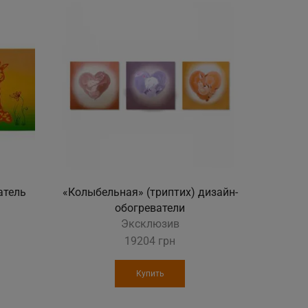
атель
«Колыбельная» (триптих) дизайн-
«Птич
обогреватели
Эксклюзив
19204
грн
Купить