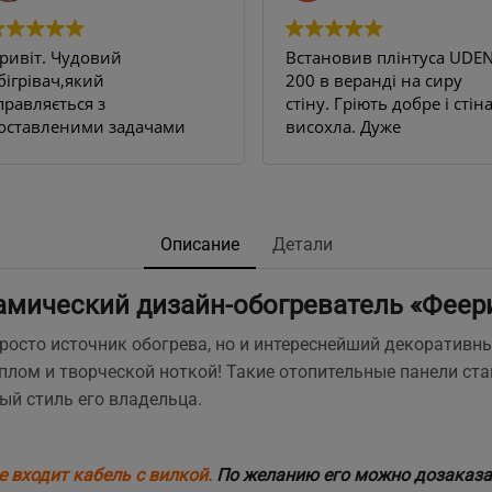
ривіт. Чудовий
Встановив плінтуса UDEN
бігрівач,який
200 в веранді на сиру
правляється з
стіну. Гріють добре і стін
оставленими задачами
висохла. Дуже
ам всі 100.
задоволений результато
 квартирі декілька стін
Рекомендую.
ули постійно
ологі,відповідно
'являлася пліснява на
Описание
Детали
палерах ,навіть якщо
ідбивати їх з усіма
мический дизайн-обогреватель «Феер
ожливими рідинами
роти плісняви.
просто источник обогрева, но и интереснейший декоративн
найшли чудо
еплом и творческой ноткой! Такие отопительные панели с
лінтуси,замовили,попередньо
ый стиль его владельца.
роконсультувались з
енеджером по телефону
тосовно к-ті та
ермрмодатчиків,відправка
е входит кабель с вилкой.
По желанию его можно дозаказат