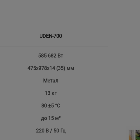
UDEN-700
585-682 Вт
475х978х14 (35) мм
Метал
13 кг
80 ±5 °С
до 15 м²
220 В / 50 Гц