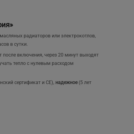
рия»
, масляных радиаторов или электрокотлов,
сов в сутки.
т после включения, через 20 минут выходят
лучать тепло с нулевым расходом
нский сертификат и СЕ),
надежное
(5 лет