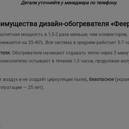
 доставка швидка.Надійно
Детали уточняйте у менеджера по телефону.
апаковані. Легко
онтуються,все зрозуміло.
айголовніше,що стіни
имущества дизайн-обогревателя «Фее
ухі, та більше не цвітуть.
кби я знала про плінтуси
асчетная мощность
в 1,5-2 раза меньше, чем конвекторов
аніше, встановила би їх
нижается на 35-40%. Вся система в среднем работает 5-7 ча
амість керамічної панелі
ля обігріву квартири.
теля.
Обогреватели начинают отдавать тепло через 5 мину
екомендую
лонакопителю остывают в течение 1,5 часов, продолжая из
т воздух и не создаёт циркуляции пыли)
, безопасное
(украи
луатации — 25 лет).
.