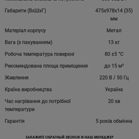
Габарити (ВхШхГ)
475х978х14 (35)
мм
Матеріал корпусу
Метал
Вага (з пакуванням)
13 кг
Робоча температура поверхні
80 ±5 °С
Рекомендована площа приміщення
до 15 м²
Живлення
220 В / 50 Гц
Країна виробництва
Україна
Час нагрівання до потрібної
20 хв
температури
Гарантія
5 років обмінна