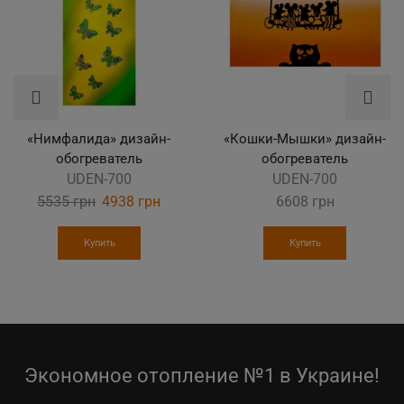
«Нимфалида» дизайн-
«Кошки-Мышки» дизайн-
обогреватель
обогреватель
UDEN-700
UDEN-700
5535
грн
Original
4938
грн
Current
6608
грн
price
price
was:
is:
Купить
Купить
5535 грн.
4938 грн.
Экономное отопление №1 в Украине!