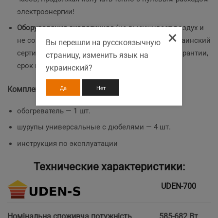
электроэнергии!
Оборудование экологичное
(не высушивает воздух и
×
не создаёт циркуляции пыли)
, безопасное
(украинский
Вы перешли на русскоязычную
сертификат и СЕ),
надежное
(5 лет обменной гарантии,
страницу, изменить язык на
срок непрерывной эксплуатации — 25 лет).
украинский?
Комплектация
Да
Нет
обогреватель — 1 шт.
шурупы универсальные с дюбелями — 4 шт.
инструкция по эксплуатации
Технические характеристики:
UDEN-700
Номінальна споживча потужність
585-682 Вт