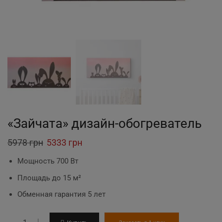
«Зайчата» дизайн-обогреватель
5978
грн
Original
5333
грн
Current
price
price
Мощность 700 Вт
was:
is:
Площадь до 15 м²
5978 грн.
5333 грн.
Обменная гарантия 5 лет
Количество