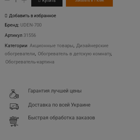
Купить
Заказать в 1 клик
товара
"Зайчата"
Добавить в избранное
дизайн-
Бренд:
UDEN-700
обогреватель
Артикул
31556
Категории
Акционные товары
,
Дизайнерские
обогреватели
,
Обогреватель в детскую комнату
,
Обогреватель-картина
Гарантия лучшей цены
Доставка по всей Украине
Быстрая обработка заказов