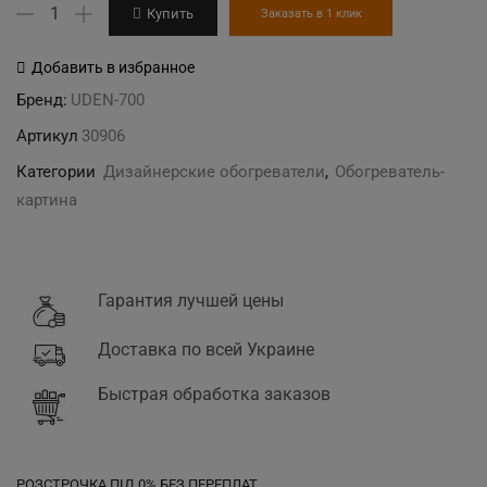
Количество
Купить
Заказать в 1 клик
товара
"Яблоко
Добавить в избранное
Ньютона"
Бренд:
UDEN-700
дизайн-
Артикул
30906
обогреватель
Категории
Дизайнерские обогреватели
,
Обогреватель-
картина
Гарантия лучшей цены
Доставка по всей Украине
Быстрая обработка заказов
РОЗСТРОЧКА ПІД 0% БЕЗ ПЕРЕПЛАТ