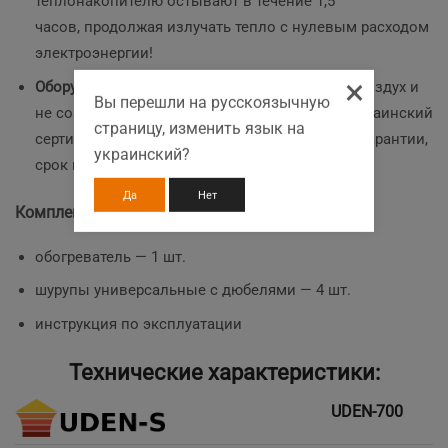
теплонакопителю остывают в течение 1,5
часов, продолжая излучать тепло с нулевым расходом
электроэнергии!
×
Оборудование экологичное
(не высушивает воздух и
Вы перешли на русскоязычную
не создаёт циркуляции пыли)
, безопасное
(украинский
страницу, изменить язык на
сертификат и СЕ),
надежное
(5 лет обменной гарантии,
украинский?
срок непрерывной эксплуатации — 25 лет).
Да
Нет
Комплектация
обогреватель — 1 шт.
шурупы универсальные с дюбелями — 4 шт.
инструкция по эксплуатации
Технические характеристики:
UDEN-700