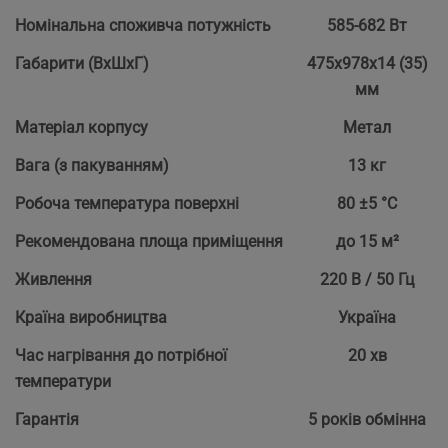
Номінальна споживча потужність
585-682 Вт
Габарити (ВхШхГ)
475х978х14 (35)
мм
Матеріал корпусу
Метал
Вага (з пакуванням)
13 кг
Робоча температура поверхні
80 ±5 °С
Рекомендована площа приміщення
до 15 м²
Живлення
220 В / 50 Гц
Країна виробництва
Україна
Час нагрівання до потрібної
20 хв
температури
Гарантія
5 років обмінна