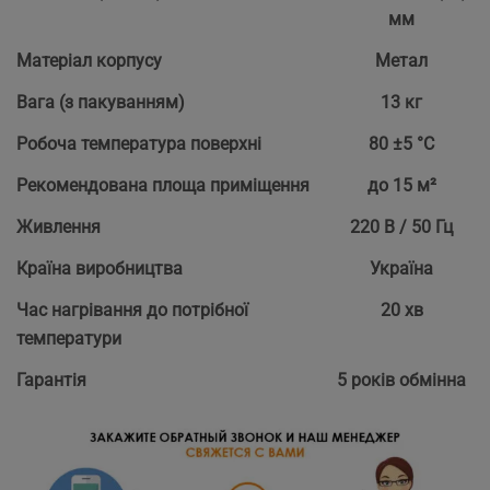
мм
Матеріал корпусу
Метал
Вага (з пакуванням)
13 кг
Робоча температура поверхні
80 ±5 °С
Рекомендована площа приміщення
до 15 м²
Живлення
220 В / 50 Гц
Країна виробництва
Україна
Час нагрівання до потрібної
20 хв
температури
Гарантія
5 років обмінна