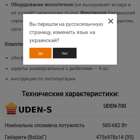
Оборудование экологичное
(не высушивает воздух и
не создаёт циркуляции пыли)
, безопасное
(украинский
×
сертификат и СЕ),
надежное
(5 лет обменной гарантии,
Вы перешли на русскоязычную
срок непрерывной эксплуатации — 25 лет).
страницу, изменить язык на
украинский?
Комплектация
Да
Нет
обогреватель — 1 шт.
шурупы универсальные с дюбелями — 4 шт.
инструкция по эксплуатации
Технические характеристики:
UDEN-700
Номінальна споживча потужність
585-682 Вт
Габарити (ВхШхГ)
475х978х14 (35)