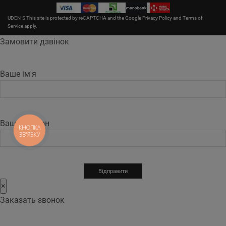
UDEN-S This site is protected by reCAPTCHA and the Google
Privacy Policy
and
Terms of
Service
apply.
Замовити дзвінок
Ваше ім'я
Ваш телефон
КНОПКА
ЗВ'ЯЗКУ
×
Заказать звонок