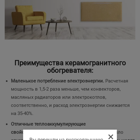
Преимущества керамогранитного
обогревателя:
Маленькое потребление электроэнергии.
Расчетная
мощность в 1,5-2 раза меньше, чем конвекторов,
масляных радиаторов или электрокотлов,
соответственно, и расход электроэнергии снижается
на 35-40%.
Отличные теплоаккумулирующие
свойства.
Обогреватели начинают излучать тепло
×
Вы перешли на русскоязычную