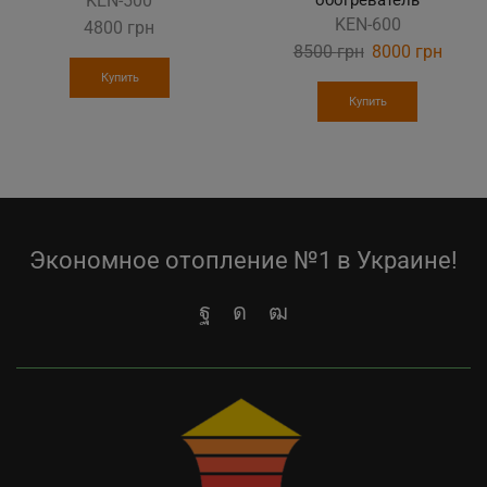
KEN-500
KEN-600
4800
грн
8500
грн
Original
8000
грн
Curre
price
price
Купить
was:
is:
Купить
8500 грн.
8000 
Экономное отопление №1 в Украине!