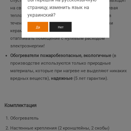
спустя 20 минут после включения, через 1 час выходят
страницу, изменить язык на
на свою рабочую температуру, активно накапливая
украинский?
тепло, а остывают до комнатной температуры в
течение 2-4 часов! На протяжении этого времени
Да
Нет
керамогранитные обогреватели продолжают
отапливать помещение с нулевым расходом
электроэнергии!
Обогреватели пожаробезопасные, экологичные
(в
производстве используются только природные
материалы, которые при нагреве не выделяют никаких
вредных веществ),
надежные
(5 лет гарантии).
Комплектация
Обогреватель
Настенные крепления (2 кронштейны, 2 скобы)