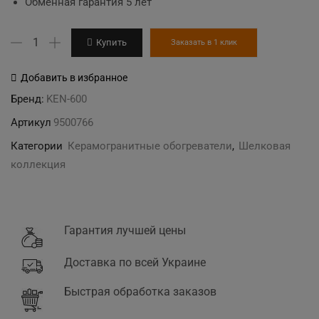
Обменная гарантия 5 лет
Количество
Купить
Заказать в 1 клик
товара
KEN-
Добавить в избранное
600
Бренд:
KEN-600
"Филигри
Артикул
9500766
шелк"
Категории
Керамогранитные обогреватели
,
Шелковая
медовый
коллекция
керамогранитный
обогреватель
Гарантия лучшей цены
Доставка по всей Украине
Быстрая обработка заказов