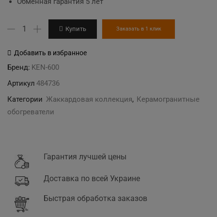
Обменная гарантия 5 лет
Количество
Купить
Заказать в 1 клик
товара
KEN-
Добавить в избранное
600
Бренд:
KEN-600
"Холст
Артикул
484736
жаккард"
Категории
Жаккардовая коллекция
,
Керамогранитные
бежевый
обогреватели
керамогранитный
обогреватель
Гарантия лучшей цены
Доставка по всей Украине
Быстрая обработка заказов