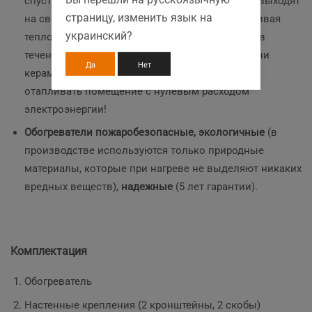
спустя 20 минут после включения, через 1 час выходят
страницу, изменить язык на
на свою рабочую температуру, активно накапливая
украинский?
тепло, а остывают до комнатной температуры в
течение 2-4 часов! На протяжении этого времени
Да
Нет
керамогранитные обогреватели продолжают
отапливать помещение с нулевым расходом
электроэнергии!
Обогреватели пожаробезопасные, экологичные
(в
производстве используются только природные
материалы, которые при нагреве не выделяют никаких
вредных веществ),
надежные
(5 лет гарантии).
Комплектация
Обогреватель
Настенные крепления (2 кронштейны, 2 скобы)