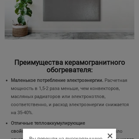
Преимущества керамогранитного
обогревателя:
Маленькое потребление электроэнергии.
Расчетная
мощность в 1,5-2 раза меньше, чем конвекторов,
масляных радиаторов или электрокотлов,
соответственно, и расход электроэнергии снижается
на 35-40%.
Отличные теплоаккумулирующие
свойства.
Обогреватели начинают излучать тепло
×
Вы перешли на русскоязычную