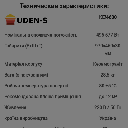
Технические характеристики:
KEN-600
Номінальна споживча потужність
495-577 Вт
Габарити (ВхШхГ)
970х460х30
мм
Матеріал корпусу
Керамограніт
Вага (з пакуванням)
28,6 кг
Робоча температура поверхні
80 ±5 °С
Рекомендована площа приміщення
до 12 м²
Живлення
220 В / 50 Гц
Країна виробництва
Україна