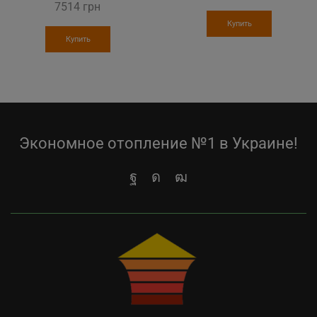
7514
грн
price
price
was:
is:
Купить
Купить
14374 грн.
8000
Экономное отопление №1 в Украине!