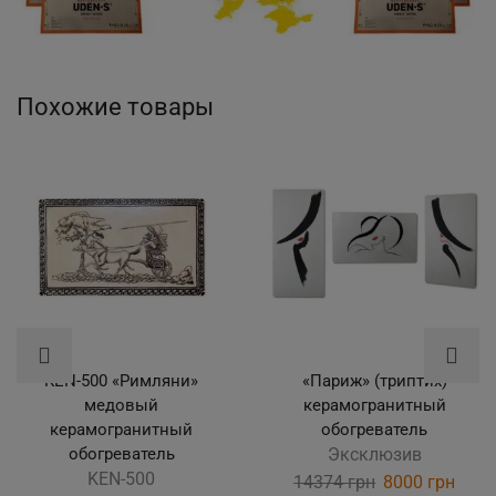
Похожие товары
KEN-500 «Римляни»
«Париж» (триптих)
медовый
керамогранитный
керамогранитный
обогреватель
обогреватель
Эксклюзив
KEN-500
14374
грн
Original
8000
грн
Curre