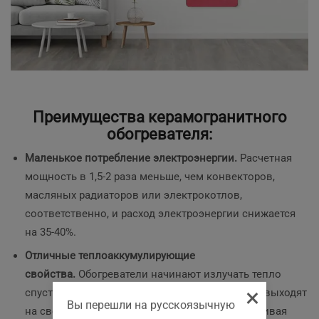
Преимущества керамогранитного
обогревателя:
Маленькое потребление электроэнергии.
Расчетная
мощность в 1,5-2 раза меньше, чем конвекторов,
масляных радиаторов или электрокотлов,
соответственно, и расход электроэнергии снижается
на 35-40%.
Отличные теплоаккумулирующие
свойства.
Обогреватели начинают излучать тепло
×
спустя 20 минут после включения, через 1 час выходят
Вы перешли на русскоязычную
на свою рабочую температуру, активно накапливая