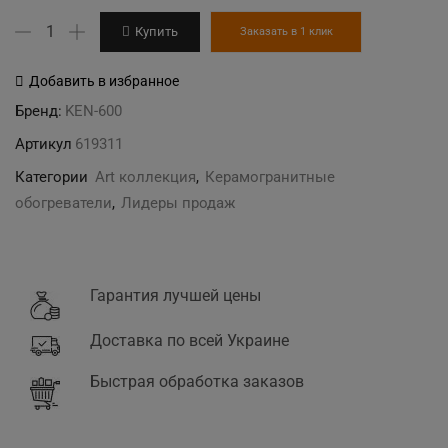
Количество
Купить
Заказать в 1 клик
товара
KEN-
Добавить в избранное
600
Бренд:
KEN-600
"Момент
Артикул
619311
размышлений"
Категории
Art коллекция
,
Керамогранитные
керамогранитный
обогреватели
,
Лидеры продаж
обогреватель
Гарантия лучшей цены
Доставка по всей Украине
Быстрая обработка заказов