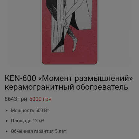
KEN-600 «Момент размышлений»
керамогранитный обогреватель
8643
грн
Original
5000
грн
Current
price
price
Мощность 600 Вт
was:
is:
Площадь 12 м²
8643 грн.
5000 грн.
Обменная гарантия 5 лет